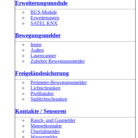
Erweiterungsmodule
BUS-Module
Erweiterungen
SATEL KNX
Bewegungsmelder
Innen
Außen
Laserscanner
Zubehör Bewegungsmelder
Freigeländesicherung
Perimeter-Bewegungsmelder
Lichtschranken
Profilsäulen
Stablichtschranken
Kontakte / Sensoren
Rauch- und Gasmelder
Magnetkontakte
Überfallmelder
Wassermelder