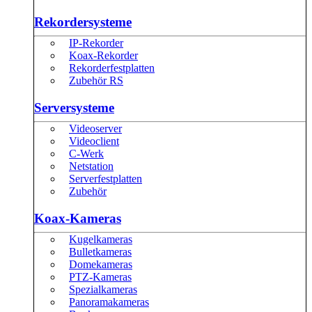
Rekordersysteme
IP-Rekorder
Koax-Rekorder
Rekorderfestplatten
Zubehör RS
Serversysteme
Videoserver
Videoclient
C-Werk
Netstation
Serverfestplatten
Zubehör
Koax-Kameras
Kugelkameras
Bulletkameras
Domekameras
PTZ-Kameras
Spezialkameras
Panoramakameras