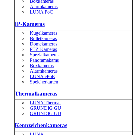
Boxkameras
Alarmkameras
LUNA PoC
IP-Kameras
Kugelkameras
Bulletkameras
Domekameras
PTZ-Kameras
Spezialkameras
Panoramakams
Boxkameras
Alarmkameras
LUNA ePoE
Speicherkarten
Thermalkameras
LUNA Thermal
GRUNDIG GU
GRUNDIG GD
Kennzeichenkameras
LUNA