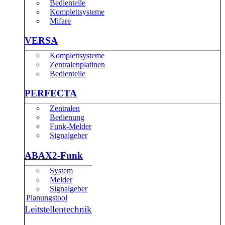
Bedienteile
Komplettsysteme
Mifare
VERSA
Komplettsysteme
Zentralenplatinen
Bedienteile
PERFECTA
Zentralen
Bedienung
Funk-Melder
Signalgeber
ABAX2-Funk
System
Melder
Signalgeber
Planungstool
Leitstellentechnik