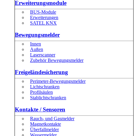
Erweiterungsmodule
BUS-Module
Erweiterungen
SATEL KNX
Bewegungsmelder
Innen
Außen
Laserscanner
Zubehör Bewegungsmelder
Freigeländesicherung
Perimeter-Bewegungsmelder
Lichtschranken
Profilsäulen
Stablichtschranken
Kontakte / Sensoren
Rauch- und Gasmelder
Magnetkontakte
Überfallmelder
Wassermelder