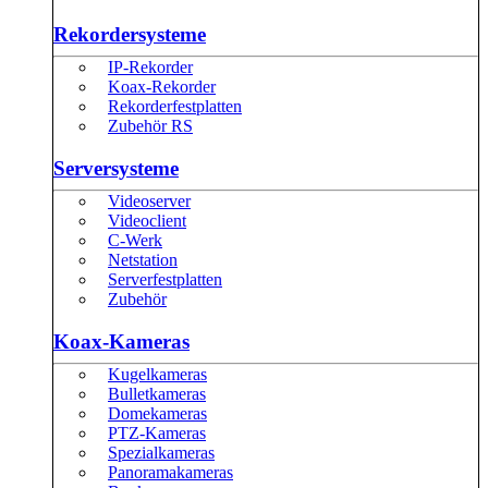
Rekordersysteme
IP-Rekorder
Koax-Rekorder
Rekorderfestplatten
Zubehör RS
Serversysteme
Videoserver
Videoclient
C-Werk
Netstation
Serverfestplatten
Zubehör
Koax-Kameras
Kugelkameras
Bulletkameras
Domekameras
PTZ-Kameras
Spezialkameras
Panoramakameras