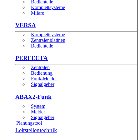
Bedienteile
Komplettsysteme
Mifare
VERSA
Komplettsysteme
Zentralenplatinen
Bedienteile
PERFECTA
Zentralen
Bedienung
Funk-Melder
Signalgeber
ABAX2-Funk
System
Melder
Signalgeber
Planungstool
Leitstellentechnik