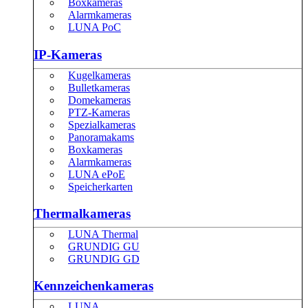
Boxkameras
Alarmkameras
LUNA PoC
IP-Kameras
Kugelkameras
Bulletkameras
Domekameras
PTZ-Kameras
Spezialkameras
Panoramakams
Boxkameras
Alarmkameras
LUNA ePoE
Speicherkarten
Thermalkameras
LUNA Thermal
GRUNDIG GU
GRUNDIG GD
Kennzeichenkameras
LUNA