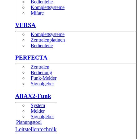
Bedienteile
Komplettsysteme
Mifare
VERSA
Komplettsysteme
Zentralenplatinen
Bedienteile
PERFECTA
Zentralen
Bedienung
Funk-Melder
Signalgeber
ABAX2-Funk
System
Melder
Signalgeber
Planungstool
Leitstellentechnik