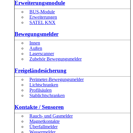
Erweiterungsmodule
BUS-Module
Erweiterungen
SATEL KNX
Bewegungsmelder
Innen
Außen
Laserscanner
Zubehör Bewegungsmelder
Freigeländesicherung
Perimeter-Bewegungsmelder
Lichtschranken
Profilsäulen
Stablichtschranken
Kontakte / Sensoren
Rauch- und Gasmelder
Magnetkontakte
Überfallmelder
Wassermelder