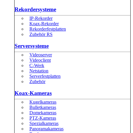
Rekordersysteme
IP-Rekorder
Koax-Rekorder
Rekorderfestplatten
Zubehör RS
Serversysteme
Videoserver
Videoclient
C-Werk
Netstation
Serverfestplatten
Zubehör
Koax-Kameras
Kugelkameras
Bulletkameras
Domekameras
PTZ-Kameras
Spezialkameras
Panoramakameras