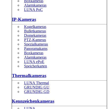
Boxkameras
Alarmkameras
LUNA PoC
IP-Kameras
Kugelkameras
Bulletkameras
Domekameras
PTZ-Kameras
Spezialkameras
Panoramakams
Boxkameras
Alarmkameras
LUNA ePoE
Speicherkarten
Thermalkameras
LUNA Thermal
GRUNDIG GU
GRUNDIG GD
Kennzeichenkameras
LUNA