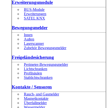
Erweiterungsmodule
BUS-Module
Erweiterungen
SATEL KNX
Bewegungsmelder
Innen
Außen
Laserscanner
Zubehör Bewegungsmelder
Freigeländesicherung
Perimeter-Bewegungsmelder
Lichtschranken
Profilsäulen
Stablichtschranken
Kontakte / Sensoren
Rauch- und Gasmelder
Magnetkontakte
Überfallmelder
Wassermelder