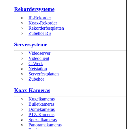
Rekordersysteme
IP-Rekorder
Koax-Rekorder
Rekorderfestplatten
Zubehör RS
Serversysteme
Videoserver
Videoclient
C-Werk
Netstation
Serverfestplatten
Zubehör
Koax-Kameras
Kugelkameras
Bulletkameras
Domekameras
PTZ-Kameras
Spezialkameras
Panoramakameras