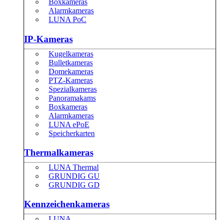
Boxkameras
Alarmkameras
LUNA PoC
IP-Kameras
Kugelkameras
Bulletkameras
Domekameras
PTZ-Kameras
Spezialkameras
Panoramakams
Boxkameras
Alarmkameras
LUNA ePoE
Speicherkarten
Thermalkameras
LUNA Thermal
GRUNDIG GU
GRUNDIG GD
Kennzeichenkameras
LUNA