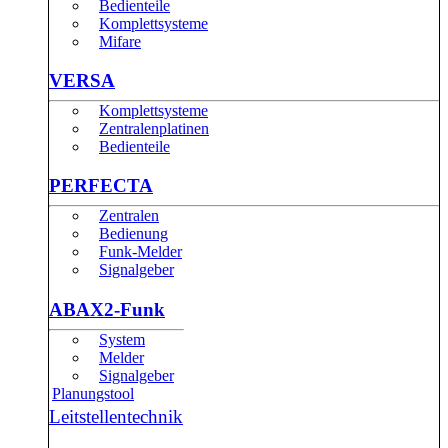
Bedienteile
Komplettsysteme
Mifare
VERSA
Komplettsysteme
Zentralenplatinen
Bedienteile
PERFECTA
Zentralen
Bedienung
Funk-Melder
Signalgeber
ABAX2-Funk
System
Melder
Signalgeber
Planungstool
Leitstellentechnik