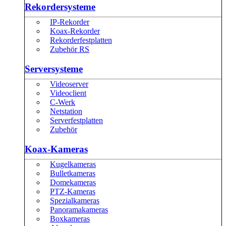
Rekordersysteme
IP-Rekorder
Koax-Rekorder
Rekorderfestplatten
Zubehör RS
Serversysteme
Videoserver
Videoclient
C-Werk
Netstation
Serverfestplatten
Zubehör
Koax-Kameras
Kugelkameras
Bulletkameras
Domekameras
PTZ-Kameras
Spezialkameras
Panoramakameras
Boxkameras