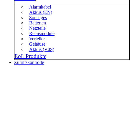
Alarmkabel
Akkus (EN)
Sonstiges
Batterien
Netzteile
Relaismodule
Verteiler
Gehäuse
Akkus (VdS)
EoL Produkte
Zutrittskontrolle