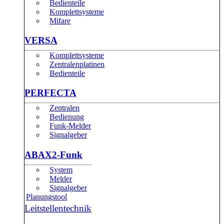
Bedienteile
Komplettsysteme
Mifare
VERSA
Komplettsysteme
Zentralenplatinen
Bedienteile
PERFECTA
Zentralen
Bedienung
Funk-Melder
Signalgeber
ABAX2-Funk
System
Melder
Signalgeber
Planungstool
Leitstellentechnik