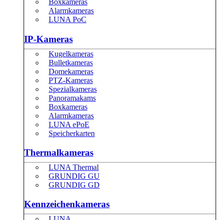
Boxkameras
Alarmkameras
LUNA PoC
IP-Kameras
Kugelkameras
Bulletkameras
Domekameras
PTZ-Kameras
Spezialkameras
Panoramakams
Boxkameras
Alarmkameras
LUNA ePoE
Speicherkarten
Thermalkameras
LUNA Thermal
GRUNDIG GU
GRUNDIG GD
Kennzeichenkameras
LUNA