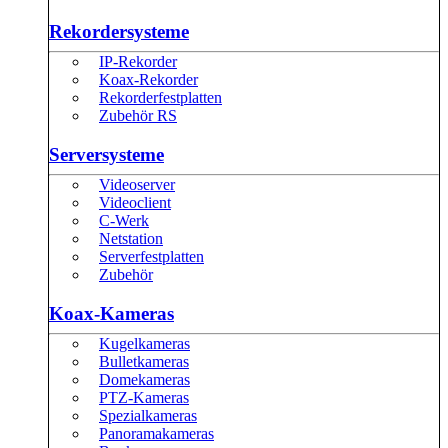
Rekordersysteme
IP-Rekorder
Koax-Rekorder
Rekorderfestplatten
Zubehör RS
Serversysteme
Videoserver
Videoclient
C-Werk
Netstation
Serverfestplatten
Zubehör
Koax-Kameras
Kugelkameras
Bulletkameras
Domekameras
PTZ-Kameras
Spezialkameras
Panoramakameras