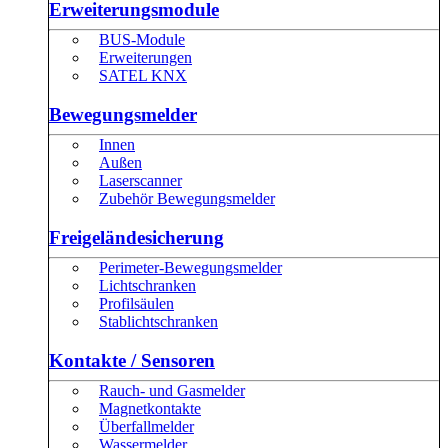
Erweiterungsmodule
BUS-Module
Erweiterungen
SATEL KNX
Bewegungsmelder
Innen
Außen
Laserscanner
Zubehör Bewegungsmelder
Freigeländesicherung
Perimeter-Bewegungsmelder
Lichtschranken
Profilsäulen
Stablichtschranken
Kontakte / Sensoren
Rauch- und Gasmelder
Magnetkontakte
Überfallmelder
Wassermelder