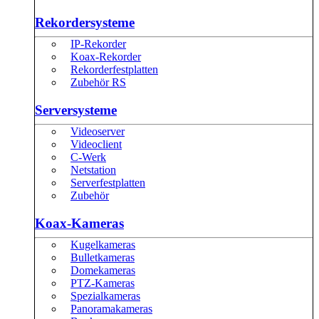
Rekordersysteme
IP-Rekorder
Koax-Rekorder
Rekorderfestplatten
Zubehör RS
Serversysteme
Videoserver
Videoclient
C-Werk
Netstation
Serverfestplatten
Zubehör
Koax-Kameras
Kugelkameras
Bulletkameras
Domekameras
PTZ-Kameras
Spezialkameras
Panoramakameras