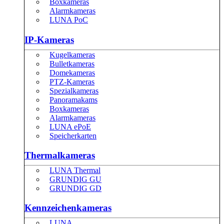
Boxkameras
Alarmkameras
LUNA PoC
IP-Kameras
Kugelkameras
Bulletkameras
Domekameras
PTZ-Kameras
Spezialkameras
Panoramakams
Boxkameras
Alarmkameras
LUNA ePoE
Speicherkarten
Thermalkameras
LUNA Thermal
GRUNDIG GU
GRUNDIG GD
Kennzeichenkameras
LUNA