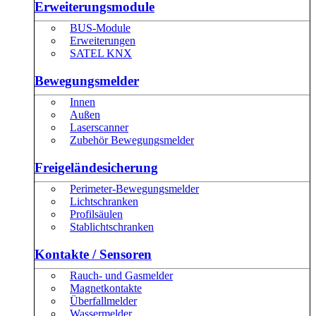
Erweiterungsmodule
BUS-Module
Erweiterungen
SATEL KNX
Bewegungsmelder
Innen
Außen
Laserscanner
Zubehör Bewegungsmelder
Freigeländesicherung
Perimeter-Bewegungsmelder
Lichtschranken
Profilsäulen
Stablichtschranken
Kontakte / Sensoren
Rauch- und Gasmelder
Magnetkontakte
Überfallmelder
Wassermelder