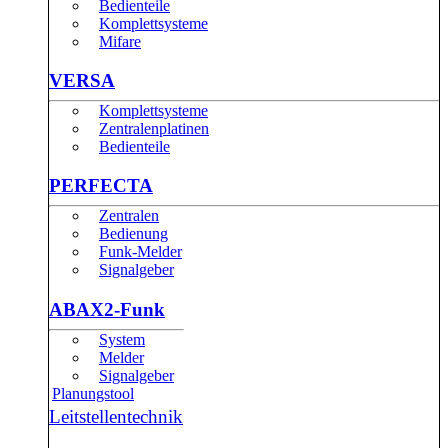
Bedienteile
Komplettsysteme
Mifare
VERSA
Komplettsysteme
Zentralenplatinen
Bedienteile
PERFECTA
Zentralen
Bedienung
Funk-Melder
Signalgeber
ABAX2-Funk
System
Melder
Signalgeber
Planungstool
Leitstellentechnik