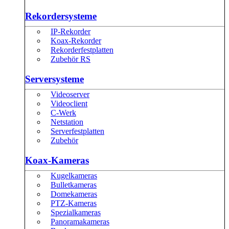
Rekordersysteme
IP-Rekorder
Koax-Rekorder
Rekorderfestplatten
Zubehör RS
Serversysteme
Videoserver
Videoclient
C-Werk
Netstation
Serverfestplatten
Zubehör
Koax-Kameras
Kugelkameras
Bulletkameras
Domekameras
PTZ-Kameras
Spezialkameras
Panoramakameras