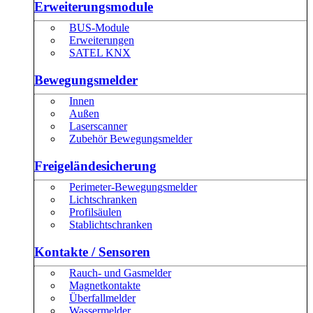
Erweiterungsmodule
BUS-Module
Erweiterungen
SATEL KNX
Bewegungsmelder
Innen
Außen
Laserscanner
Zubehör Bewegungsmelder
Freigeländesicherung
Perimeter-Bewegungsmelder
Lichtschranken
Profilsäulen
Stablichtschranken
Kontakte / Sensoren
Rauch- und Gasmelder
Magnetkontakte
Überfallmelder
Wassermelder