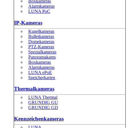
Boxkameras
Alarmkameras
LUNA PoC
IP-Kameras
Kugelkameras
Bulletkameras
Domekameras
PTZ-Kameras
Spezialkameras
Panoramakams
Boxkameras
Alarmkameras
LUNA ePoE
Speicherkarten
Thermalkameras
LUNA Thermal
GRUNDIG GU
GRUNDIG GD
Kennzeichenkameras
LUNA