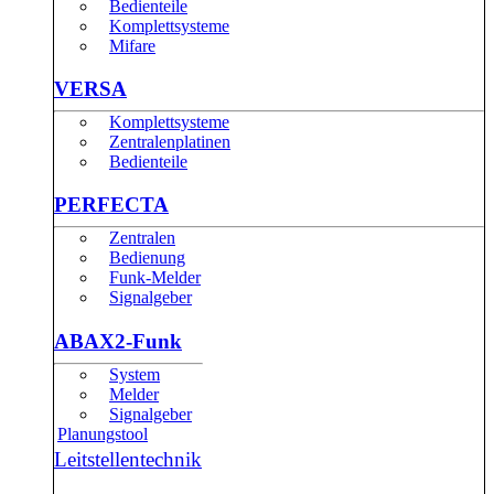
Bedienteile
Komplettsysteme
Mifare
VERSA
Komplettsysteme
Zentralenplatinen
Bedienteile
PERFECTA
Zentralen
Bedienung
Funk-Melder
Signalgeber
ABAX2-Funk
System
Melder
Signalgeber
Planungstool
Leitstellentechnik