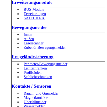
Erweiterungsmodule
BUS-Module
Erweiterungen
SATEL KNX
Bewegungsmelder
Innen
Außen
Laserscanner
Zubehör Bewegungsmelder
Freigeländesicherung
Perimeter-Bewegungsmelder
Lichtschranken
Profilsäulen
Stablichtschranken
Kontakte / Sensoren
Rauch- und Gasmelder
Magnetkontakte
Überfallmelder
Wassermelder