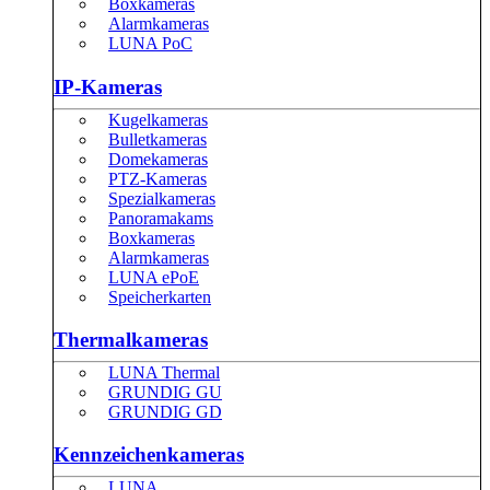
Boxkameras
Alarmkameras
LUNA PoC
IP-Kameras
Kugelkameras
Bulletkameras
Domekameras
PTZ-Kameras
Spezialkameras
Panoramakams
Boxkameras
Alarmkameras
LUNA ePoE
Speicherkarten
Thermalkameras
LUNA Thermal
GRUNDIG GU
GRUNDIG GD
Kennzeichenkameras
LUNA