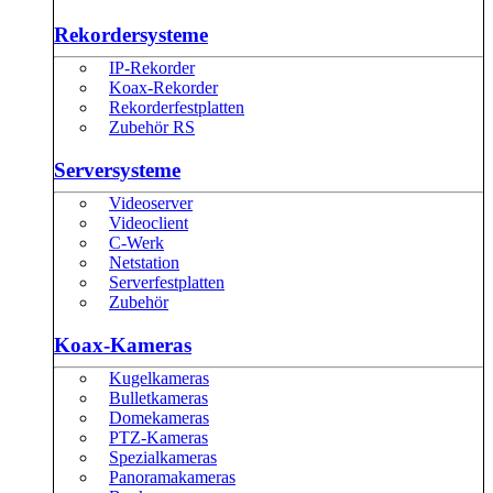
Rekordersysteme
IP-Rekorder
Koax-Rekorder
Rekorderfestplatten
Zubehör RS
Serversysteme
Videoserver
Videoclient
C-Werk
Netstation
Serverfestplatten
Zubehör
Koax-Kameras
Kugelkameras
Bulletkameras
Domekameras
PTZ-Kameras
Spezialkameras
Panoramakameras