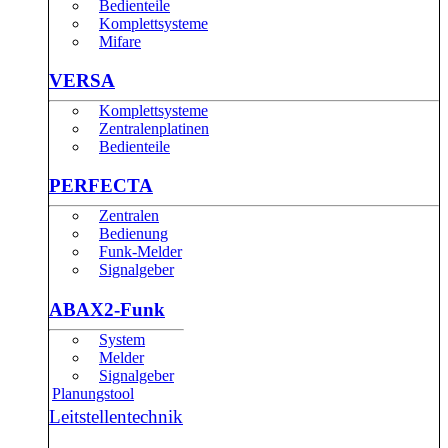
Bedienteile
Komplettsysteme
Mifare
VERSA
Komplettsysteme
Zentralenplatinen
Bedienteile
PERFECTA
Zentralen
Bedienung
Funk-Melder
Signalgeber
ABAX2-Funk
System
Melder
Signalgeber
Planungstool
Leitstellentechnik