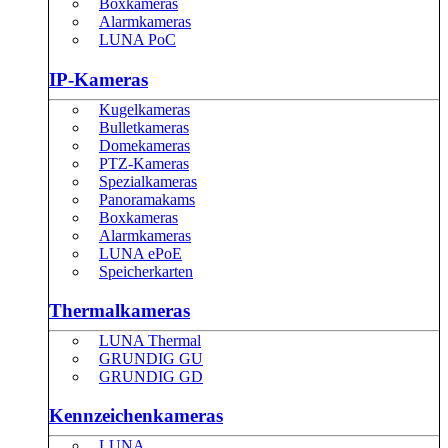
Boxkameras
Alarmkameras
LUNA PoC
IP-Kameras
Kugelkameras
Bulletkameras
Domekameras
PTZ-Kameras
Spezialkameras
Panoramakams
Boxkameras
Alarmkameras
LUNA ePoE
Speicherkarten
Thermalkameras
LUNA Thermal
GRUNDIG GU
GRUNDIG GD
Kennzeichenkameras
LUNA