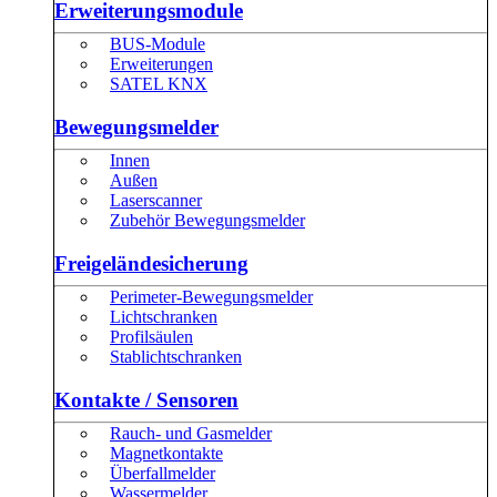
Erweiterungsmodule
BUS-Module
Erweiterungen
SATEL KNX
Bewegungsmelder
Innen
Außen
Laserscanner
Zubehör Bewegungsmelder
Freigeländesicherung
Perimeter-Bewegungsmelder
Lichtschranken
Profilsäulen
Stablichtschranken
Kontakte / Sensoren
Rauch- und Gasmelder
Magnetkontakte
Überfallmelder
Wassermelder