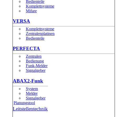
Bedienteile
Komplettsysteme
Mifare
VERSA
Komplettsysteme
Zentralenplatinen
Bedienteile
PERFECTA
Zentralen
Bedienung
Funk-Melder
Signalgeber
ABAX2-Funk
System
Melder
Signalgeber
Planungstool
Leitstellentechnik