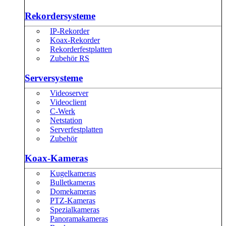
Rekordersysteme
IP-Rekorder
Koax-Rekorder
Rekorderfestplatten
Zubehör RS
Serversysteme
Videoserver
Videoclient
C-Werk
Netstation
Serverfestplatten
Zubehör
Koax-Kameras
Kugelkameras
Bulletkameras
Domekameras
PTZ-Kameras
Spezialkameras
Panoramakameras