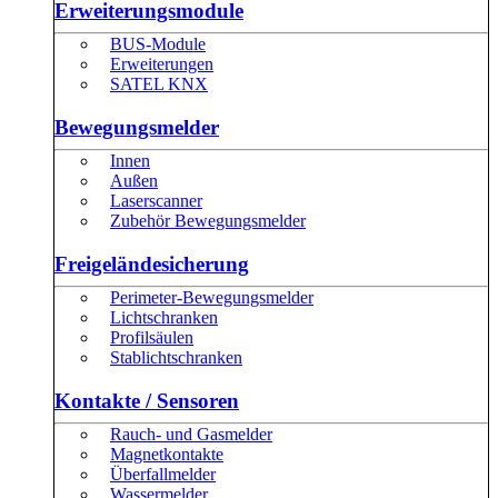
Erweiterungsmodule
BUS-Module
Erweiterungen
SATEL KNX
Bewegungsmelder
Innen
Außen
Laserscanner
Zubehör Bewegungsmelder
Freigeländesicherung
Perimeter-Bewegungsmelder
Lichtschranken
Profilsäulen
Stablichtschranken
Kontakte / Sensoren
Rauch- und Gasmelder
Magnetkontakte
Überfallmelder
Wassermelder