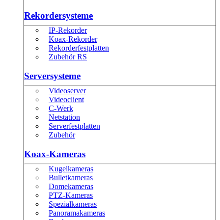
Rekordersysteme
IP-Rekorder
Koax-Rekorder
Rekorderfestplatten
Zubehör RS
Serversysteme
Videoserver
Videoclient
C-Werk
Netstation
Serverfestplatten
Zubehör
Koax-Kameras
Kugelkameras
Bulletkameras
Domekameras
PTZ-Kameras
Spezialkameras
Panoramakameras