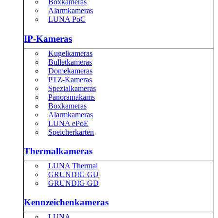
Boxkameras
Alarmkameras
LUNA PoC
IP-Kameras
Kugelkameras
Bulletkameras
Domekameras
PTZ-Kameras
Spezialkameras
Panoramakams
Boxkameras
Alarmkameras
LUNA ePoE
Speicherkarten
Thermalkameras
LUNA Thermal
GRUNDIG GU
GRUNDIG GD
Kennzeichenkameras
LUNA