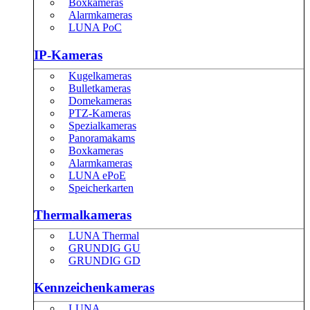
Boxkameras
Alarmkameras
LUNA PoC
IP-Kameras
Kugelkameras
Bulletkameras
Domekameras
PTZ-Kameras
Spezialkameras
Panoramakams
Boxkameras
Alarmkameras
LUNA ePoE
Speicherkarten
Thermalkameras
LUNA Thermal
GRUNDIG GU
GRUNDIG GD
Kennzeichenkameras
LUNA