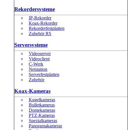
Rekordersysteme
IP-Rekorder
Koax-Rekorder
Rekorderfestplatten
Zubehör RS
Serversysteme
Videoserver
Videoclient
C-Werk
Netstation
Serverfestplatten
Zubehör
Koax-Kameras
Kugelkameras
Bulletkameras
Domekameras
PTZ-Kameras
Spezialkameras
Panoramakameras