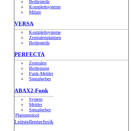
Bedienteile
Komplettsysteme
Mifare
VERSA
Komplettsysteme
Zentralenplatinen
Bedienteile
PERFECTA
Zentralen
Bedienung
Funk-Melder
Signalgeber
ABAX2-Funk
System
Melder
Signalgeber
Planungstool
Leitstellentechnik