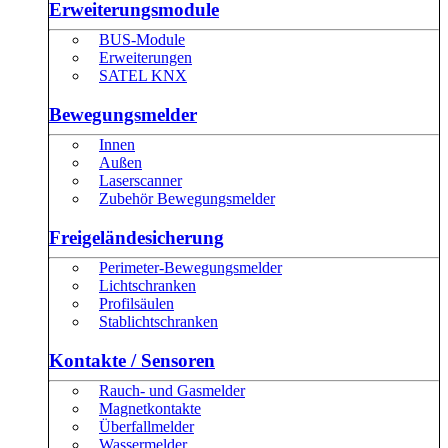
Erweiterungsmodule
BUS-Module
Erweiterungen
SATEL KNX
Bewegungsmelder
Innen
Außen
Laserscanner
Zubehör Bewegungsmelder
Freigeländesicherung
Perimeter-Bewegungsmelder
Lichtschranken
Profilsäulen
Stablichtschranken
Kontakte / Sensoren
Rauch- und Gasmelder
Magnetkontakte
Überfallmelder
Wassermelder