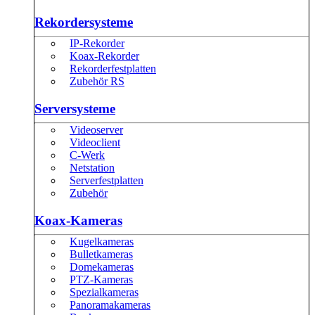
Rekordersysteme
IP-Rekorder
Koax-Rekorder
Rekorderfestplatten
Zubehör RS
Serversysteme
Videoserver
Videoclient
C-Werk
Netstation
Serverfestplatten
Zubehör
Koax-Kameras
Kugelkameras
Bulletkameras
Domekameras
PTZ-Kameras
Spezialkameras
Panoramakameras