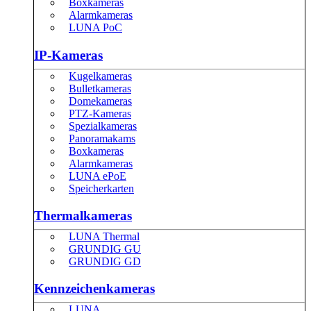
Boxkameras
Alarmkameras
LUNA PoC
IP-Kameras
Kugelkameras
Bulletkameras
Domekameras
PTZ-Kameras
Spezialkameras
Panoramakams
Boxkameras
Alarmkameras
LUNA ePoE
Speicherkarten
Thermalkameras
LUNA Thermal
GRUNDIG GU
GRUNDIG GD
Kennzeichenkameras
LUNA