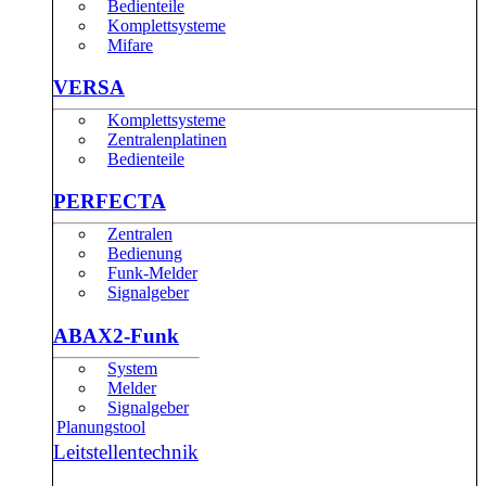
Bedienteile
Komplettsysteme
Mifare
VERSA
Komplettsysteme
Zentralenplatinen
Bedienteile
PERFECTA
Zentralen
Bedienung
Funk-Melder
Signalgeber
ABAX2-Funk
System
Melder
Signalgeber
Planungstool
Leitstellentechnik