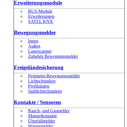
Erweiterungsmodule
BUS-Module
Erweiterungen
SATEL KNX
Bewegungsmelder
Innen
Außen
Laserscanner
Zubehör Bewegungsmelder
Freigeländesicherung
Perimeter-Bewegungsmelder
Lichtschranken
Profilsäulen
Stablichtschranken
Kontakte / Sensoren
Rauch- und Gasmelder
Magnetkontakte
Überfallmelder
Wassermelder