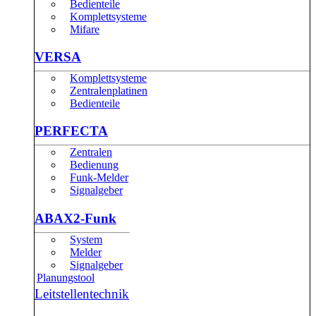
Bedienteile
Komplettsysteme
Mifare
VERSA
Komplettsysteme
Zentralenplatinen
Bedienteile
PERFECTA
Zentralen
Bedienung
Funk-Melder
Signalgeber
ABAX2-Funk
System
Melder
Signalgeber
Planungstool
Leitstellentechnik