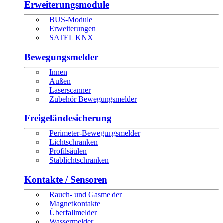
Erweiterungsmodule
BUS-Module
Erweiterungen
SATEL KNX
Bewegungsmelder
Innen
Außen
Laserscanner
Zubehör Bewegungsmelder
Freigeländesicherung
Perimeter-Bewegungsmelder
Lichtschranken
Profilsäulen
Stablichtschranken
Kontakte / Sensoren
Rauch- und Gasmelder
Magnetkontakte
Überfallmelder
Wassermelder