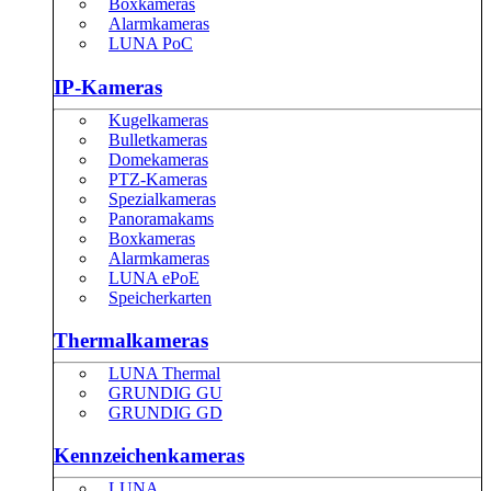
Boxkameras
Alarmkameras
LUNA PoC
IP-Kameras
Kugelkameras
Bulletkameras
Domekameras
PTZ-Kameras
Spezialkameras
Panoramakams
Boxkameras
Alarmkameras
LUNA ePoE
Speicherkarten
Thermalkameras
LUNA Thermal
GRUNDIG GU
GRUNDIG GD
Kennzeichenkameras
LUNA