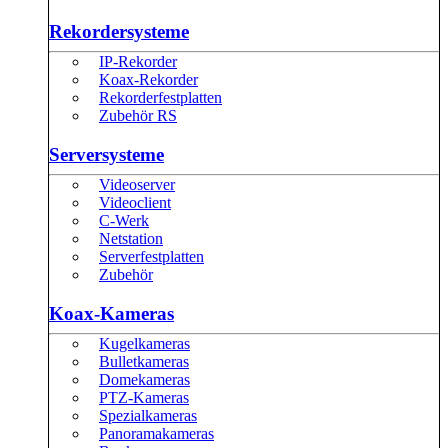
Rekordersysteme
IP-Rekorder
Koax-Rekorder
Rekorderfestplatten
Zubehör RS
Serversysteme
Videoserver
Videoclient
C-Werk
Netstation
Serverfestplatten
Zubehör
Koax-Kameras
Kugelkameras
Bulletkameras
Domekameras
PTZ-Kameras
Spezialkameras
Panoramakameras