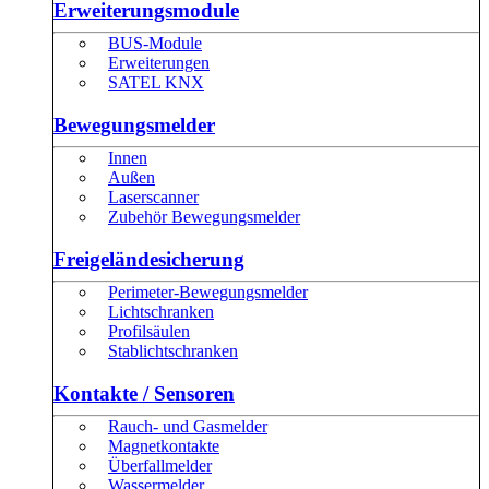
Erweiterungsmodule
BUS-Module
Erweiterungen
SATEL KNX
Bewegungsmelder
Innen
Außen
Laserscanner
Zubehör Bewegungsmelder
Freigeländesicherung
Perimeter-Bewegungsmelder
Lichtschranken
Profilsäulen
Stablichtschranken
Kontakte / Sensoren
Rauch- und Gasmelder
Magnetkontakte
Überfallmelder
Wassermelder