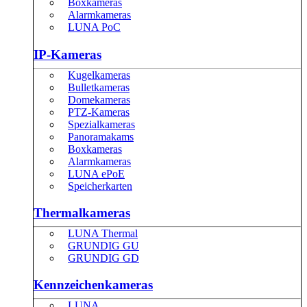
Boxkameras
Alarmkameras
LUNA PoC
IP-Kameras
Kugelkameras
Bulletkameras
Domekameras
PTZ-Kameras
Spezialkameras
Panoramakams
Boxkameras
Alarmkameras
LUNA ePoE
Speicherkarten
Thermalkameras
LUNA Thermal
GRUNDIG GU
GRUNDIG GD
Kennzeichenkameras
LUNA