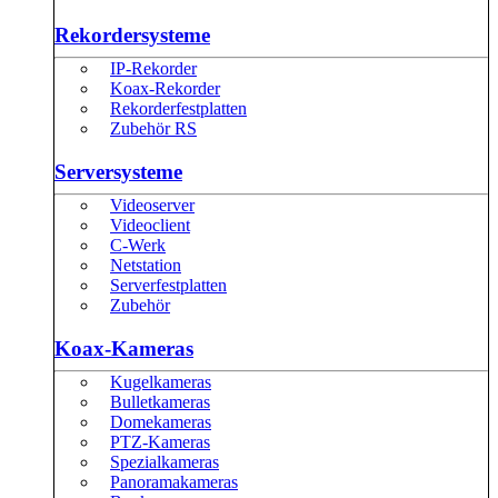
Rekordersysteme
IP-Rekorder
Koax-Rekorder
Rekorderfestplatten
Zubehör RS
Serversysteme
Videoserver
Videoclient
C-Werk
Netstation
Serverfestplatten
Zubehör
Koax-Kameras
Kugelkameras
Bulletkameras
Domekameras
PTZ-Kameras
Spezialkameras
Panoramakameras