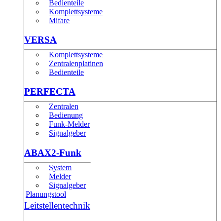
Bedienteile
Komplettsysteme
Mifare
VERSA
Komplettsysteme
Zentralenplatinen
Bedienteile
PERFECTA
Zentralen
Bedienung
Funk-Melder
Signalgeber
ABAX2-Funk
System
Melder
Signalgeber
Planungstool
Leitstellentechnik