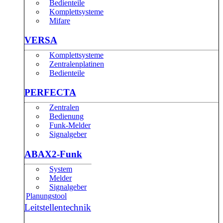
Bedienteile
Komplettsysteme
Mifare
VERSA
Komplettsysteme
Zentralenplatinen
Bedienteile
PERFECTA
Zentralen
Bedienung
Funk-Melder
Signalgeber
ABAX2-Funk
System
Melder
Signalgeber
Planungstool
Leitstellentechnik