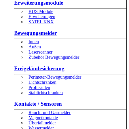
Erweiterungsmodule
BUS-Module
Erweiterungen
SATEL KNX
Bewegungsmelder
Innen
Außen
Laserscanner
Zubehör Bewegungsmelder
Freigeländesicherung
Perimeter-Bewegungsmelder
Lichtschranken
Profilsäulen
Stablichtschranken
Kontakte / Sensoren
Rauch- und Gasmelder
Magnetkontakte
Überfallmelder
Wassermelder