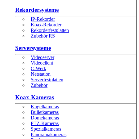
Rekordersysteme
IP-Rekorder
Koax-Rekorder
Rekorderfestplatten
Zubehör RS
Serversysteme
Videoserver
Videoclient
C-Werk
Netstation
Serverfestplatten
Zubehör
Koax-Kameras
Kugelkameras
Bulletkameras
Domekameras
PTZ-Kameras
Spezialkameras
Panoramakameras