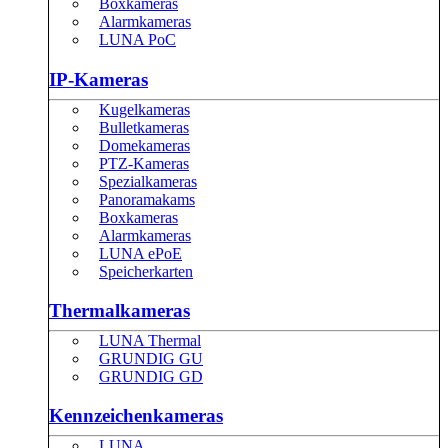
Boxkameras
Alarmkameras
LUNA PoC
IP-Kameras
Kugelkameras
Bulletkameras
Domekameras
PTZ-Kameras
Spezialkameras
Panoramakams
Boxkameras
Alarmkameras
LUNA ePoE
Speicherkarten
Thermalkameras
LUNA Thermal
GRUNDIG GU
GRUNDIG GD
Kennzeichenkameras
LUNA