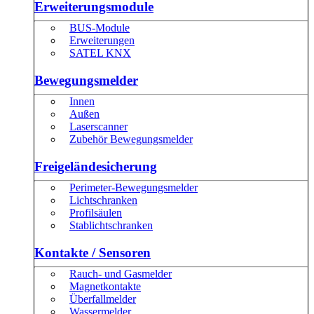
Erweiterungsmodule
BUS-Module
Erweiterungen
SATEL KNX
Bewegungsmelder
Innen
Außen
Laserscanner
Zubehör Bewegungsmelder
Freigeländesicherung
Perimeter-Bewegungsmelder
Lichtschranken
Profilsäulen
Stablichtschranken
Kontakte / Sensoren
Rauch- und Gasmelder
Magnetkontakte
Überfallmelder
Wassermelder