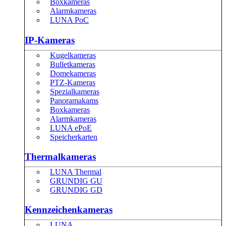
Boxkameras
Alarmkameras
LUNA PoC
IP-Kameras
Kugelkameras
Bulletkameras
Domekameras
PTZ-Kameras
Spezialkameras
Panoramakams
Boxkameras
Alarmkameras
LUNA ePoE
Speicherkarten
Thermalkameras
LUNA Thermal
GRUNDIG GU
GRUNDIG GD
Kennzeichenkameras
LUNA