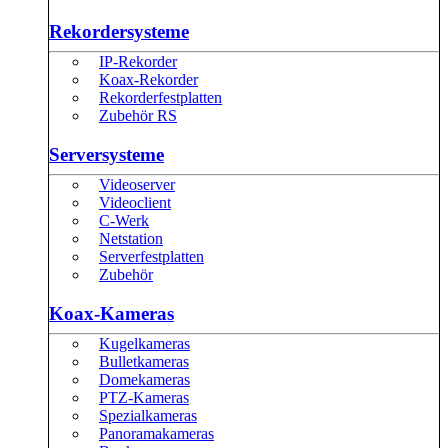
Rekordersysteme
IP-Rekorder
Koax-Rekorder
Rekorderfestplatten
Zubehör RS
Serversysteme
Videoserver
Videoclient
C-Werk
Netstation
Serverfestplatten
Zubehör
Koax-Kameras
Kugelkameras
Bulletkameras
Domekameras
PTZ-Kameras
Spezialkameras
Panoramakameras