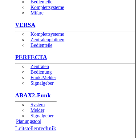
Bedienteile
Komplettsysteme
Mifare
VERSA
Komplettsysteme
Zentralenplatinen
Bedienteile
PERFECTA
Zentralen
Bedienung
Funk-Melder
Signalgeber
ABAX2-Funk
System
Melder
Signalgeber
Planungstool
Leitstellentechnik