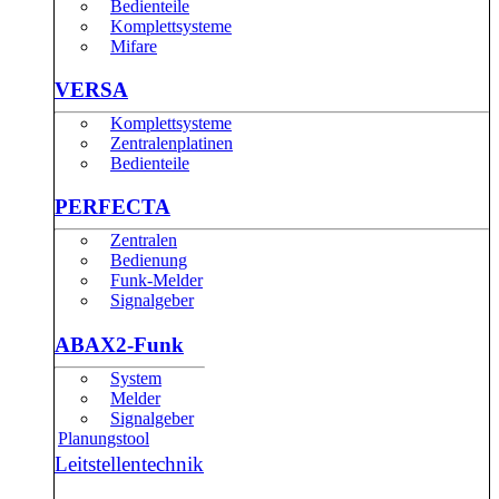
Bedienteile
Komplettsysteme
Mifare
VERSA
Komplettsysteme
Zentralenplatinen
Bedienteile
PERFECTA
Zentralen
Bedienung
Funk-Melder
Signalgeber
ABAX2-Funk
System
Melder
Signalgeber
Planungstool
Leitstellentechnik