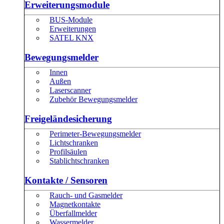
Erweiterungsmodule
BUS-Module
Erweiterungen
SATEL KNX
Bewegungsmelder
Innen
Außen
Laserscanner
Zubehör Bewegungsmelder
Freigeländesicherung
Perimeter-Bewegungsmelder
Lichtschranken
Profilsäulen
Stablichtschranken
Kontakte / Sensoren
Rauch- und Gasmelder
Magnetkontakte
Überfallmelder
Wassermelder