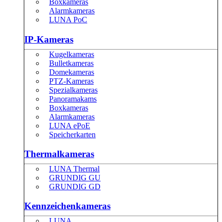
Boxkameras
Alarmkameras
LUNA PoC
IP-Kameras
Kugelkameras
Bulletkameras
Domekameras
PTZ-Kameras
Spezialkameras
Panoramakams
Boxkameras
Alarmkameras
LUNA ePoE
Speicherkarten
Thermalkameras
LUNA Thermal
GRUNDIG GU
GRUNDIG GD
Kennzeichenkameras
LUNA