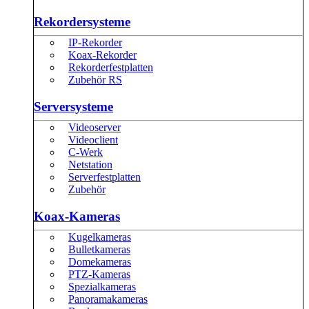
Rekordersysteme
IP-Rekorder
Koax-Rekorder
Rekorderfestplatten
Zubehör RS
Serversysteme
Videoserver
Videoclient
C-Werk
Netstation
Serverfestplatten
Zubehör
Koax-Kameras
Kugelkameras
Bulletkameras
Domekameras
PTZ-Kameras
Spezialkameras
Panoramakameras