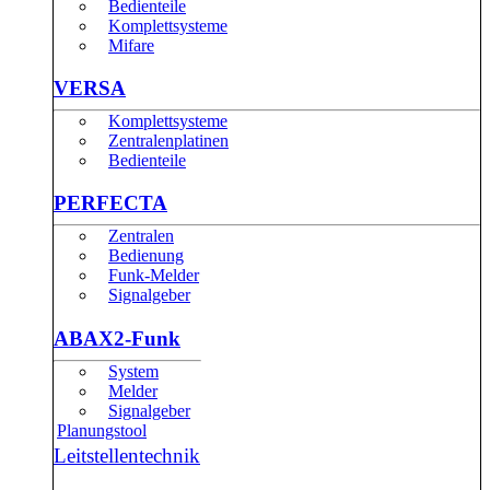
Bedienteile
Komplettsysteme
Mifare
VERSA
Komplettsysteme
Zentralenplatinen
Bedienteile
PERFECTA
Zentralen
Bedienung
Funk-Melder
Signalgeber
ABAX2-Funk
System
Melder
Signalgeber
Planungstool
Leitstellentechnik