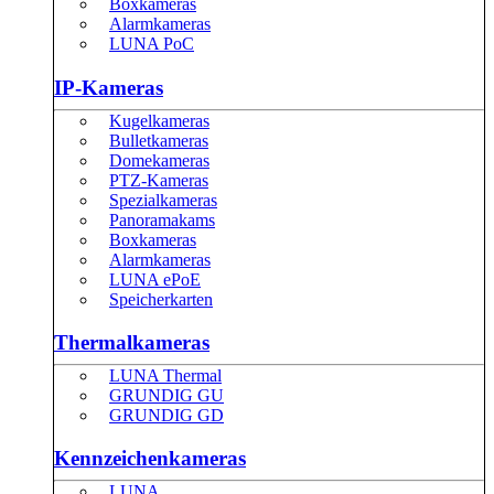
Boxkameras
Alarmkameras
LUNA PoC
IP-Kameras
Kugelkameras
Bulletkameras
Domekameras
PTZ-Kameras
Spezialkameras
Panoramakams
Boxkameras
Alarmkameras
LUNA ePoE
Speicherkarten
Thermalkameras
LUNA Thermal
GRUNDIG GU
GRUNDIG GD
Kennzeichenkameras
LUNA