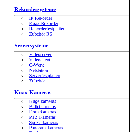
Rekordersysteme
IP-Rekorder
Koax-Rekorder
Rekorderfestplatten
Zubehör RS
Serversysteme
Videoserver
Videoclient
C-Werk
Netstation
Serverfestplatten
Zubehör
Koax-Kameras
Kugelkameras
Bulletkameras
Domekameras
PTZ-Kameras
Spezialkameras
Panoramakameras