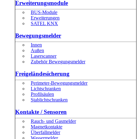
Erweiterungsmodule
BUS-Module
Erweiterungen
SATEL KNX
Bewegungsmelder
Innen
Außen
Laserscanner
Zubehör Bewegungsmelder
Freigeländesicherung
Perimeter-Bewegungsmelder
Lichtschranken
Profilsäulen
Stablichtschranken
Kontakte / Sensoren
Rauch- und Gasmelder
Magnetkontakte
Überfallmelder
Wassermelder