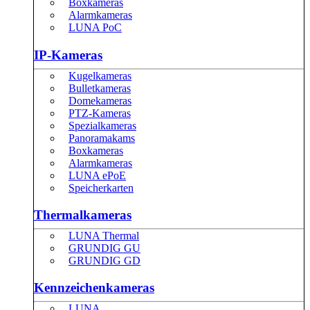
Boxkameras
Alarmkameras
LUNA PoC
IP-Kameras
Kugelkameras
Bulletkameras
Domekameras
PTZ-Kameras
Spezialkameras
Panoramakams
Boxkameras
Alarmkameras
LUNA ePoE
Speicherkarten
Thermalkameras
LUNA Thermal
GRUNDIG GU
GRUNDIG GD
Kennzeichenkameras
LUNA