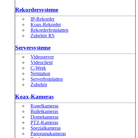
Rekordersysteme
IP-Rekorder
Koax-Rekorder
Rekorderfestplatten
Zubehör RS
Serversysteme
Videoserver
Videoclient
C-Werk
Netstation
Serverfestplatten
Zubehör
Koax-Kameras
Kugelkameras
Bulletkameras
Domekameras
PTZ-Kameras
Spezialkameras
Panoramakameras