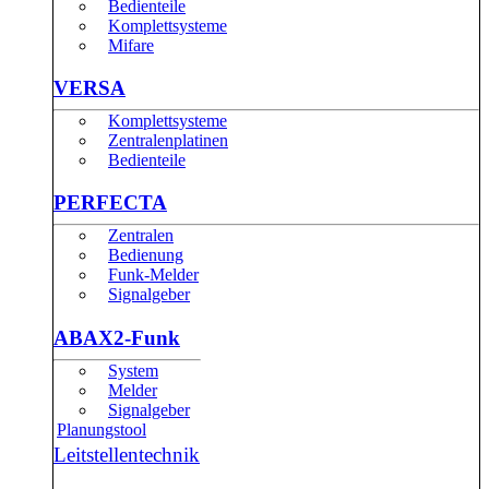
Bedienteile
Komplettsysteme
Mifare
VERSA
Komplettsysteme
Zentralenplatinen
Bedienteile
PERFECTA
Zentralen
Bedienung
Funk-Melder
Signalgeber
ABAX2-Funk
System
Melder
Signalgeber
Planungstool
Leitstellentechnik