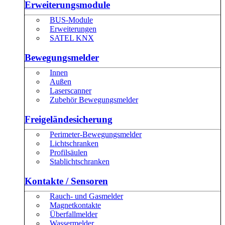
Erweiterungsmodule
BUS-Module
Erweiterungen
SATEL KNX
Bewegungsmelder
Innen
Außen
Laserscanner
Zubehör Bewegungsmelder
Freigeländesicherung
Perimeter-Bewegungsmelder
Lichtschranken
Profilsäulen
Stablichtschranken
Kontakte / Sensoren
Rauch- und Gasmelder
Magnetkontakte
Überfallmelder
Wassermelder