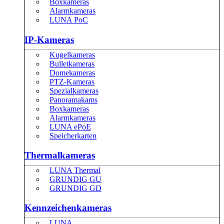
Boxkameras
Alarmkameras
LUNA PoC
IP-Kameras
Kugelkameras
Bulletkameras
Domekameras
PTZ-Kameras
Spezialkameras
Panoramakams
Boxkameras
Alarmkameras
LUNA ePoE
Speicherkarten
Thermalkameras
LUNA Thermal
GRUNDIG GU
GRUNDIG GD
Kennzeichenkameras
LUNA