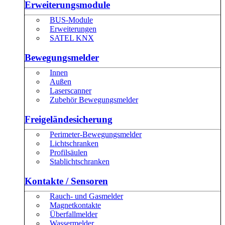
Erweiterungsmodule
BUS-Module
Erweiterungen
SATEL KNX
Bewegungsmelder
Innen
Außen
Laserscanner
Zubehör Bewegungsmelder
Freigeländesicherung
Perimeter-Bewegungsmelder
Lichtschranken
Profilsäulen
Stablichtschranken
Kontakte / Sensoren
Rauch- und Gasmelder
Magnetkontakte
Überfallmelder
Wassermelder