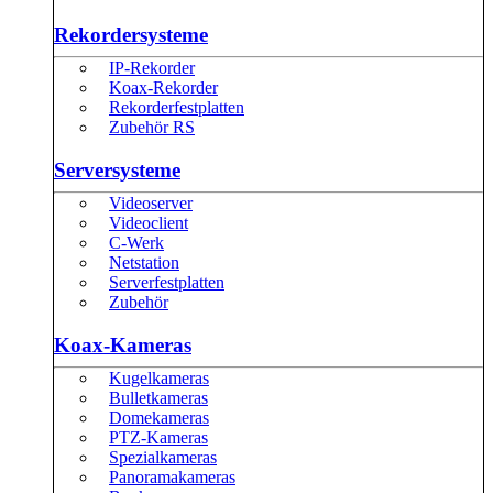
Rekordersysteme
IP-Rekorder
Koax-Rekorder
Rekorderfestplatten
Zubehör RS
Serversysteme
Videoserver
Videoclient
C-Werk
Netstation
Serverfestplatten
Zubehör
Koax-Kameras
Kugelkameras
Bulletkameras
Domekameras
PTZ-Kameras
Spezialkameras
Panoramakameras