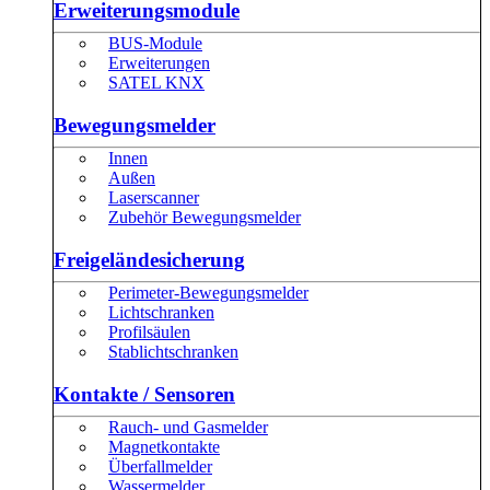
Erweiterungsmodule
BUS-Module
Erweiterungen
SATEL KNX
Bewegungsmelder
Innen
Außen
Laserscanner
Zubehör Bewegungsmelder
Freigeländesicherung
Perimeter-Bewegungsmelder
Lichtschranken
Profilsäulen
Stablichtschranken
Kontakte / Sensoren
Rauch- und Gasmelder
Magnetkontakte
Überfallmelder
Wassermelder