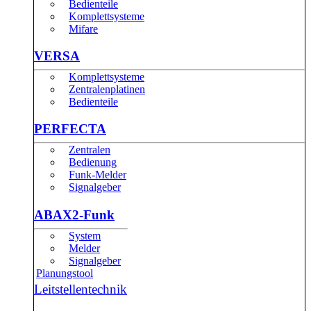
Bedienteile
Komplettsysteme
Mifare
VERSA
Komplettsysteme
Zentralenplatinen
Bedienteile
PERFECTA
Zentralen
Bedienung
Funk-Melder
Signalgeber
ABAX2-Funk
System
Melder
Signalgeber
Planungstool
Leitstellentechnik