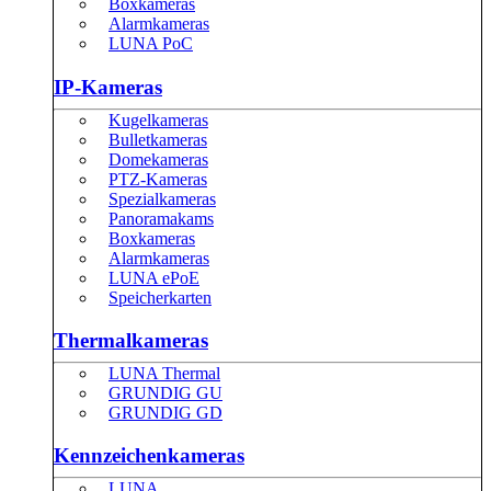
Boxkameras
Alarmkameras
LUNA PoC
IP-Kameras
Kugelkameras
Bulletkameras
Domekameras
PTZ-Kameras
Spezialkameras
Panoramakams
Boxkameras
Alarmkameras
LUNA ePoE
Speicherkarten
Thermalkameras
LUNA Thermal
GRUNDIG GU
GRUNDIG GD
Kennzeichenkameras
LUNA