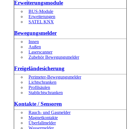
Erweiterungsmodule
BUS-Module
Erweiterungen
SATEL KNX
Bewegungsmelder
Innen
Außen
Laserscanner
Zubehör Bewegungsmelder
Freigeländesicherung
Perimeter-Bewegungsmelder
Lichtschranken
Profilsäulen
Stablichtschranken
Kontakte / Sensoren
Rauch- und Gasmelder
Magnetkontakte
Überfallmelder
Wassermelder