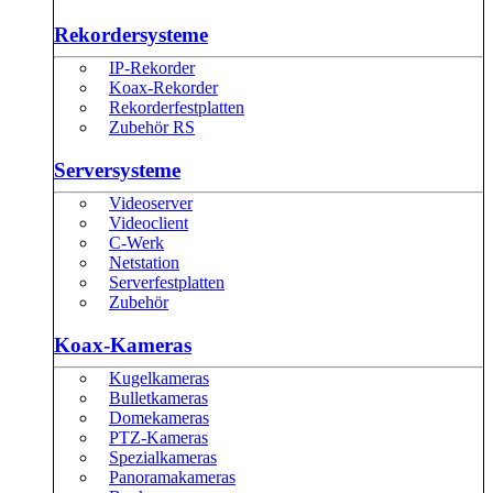
Rekordersysteme
IP-Rekorder
Koax-Rekorder
Rekorderfestplatten
Zubehör RS
Serversysteme
Videoserver
Videoclient
C-Werk
Netstation
Serverfestplatten
Zubehör
Koax-Kameras
Kugelkameras
Bulletkameras
Domekameras
PTZ-Kameras
Spezialkameras
Panoramakameras