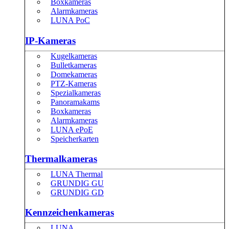
Boxkameras
Alarmkameras
LUNA PoC
IP-Kameras
Kugelkameras
Bulletkameras
Domekameras
PTZ-Kameras
Spezialkameras
Panoramakams
Boxkameras
Alarmkameras
LUNA ePoE
Speicherkarten
Thermalkameras
LUNA Thermal
GRUNDIG GU
GRUNDIG GD
Kennzeichenkameras
LUNA