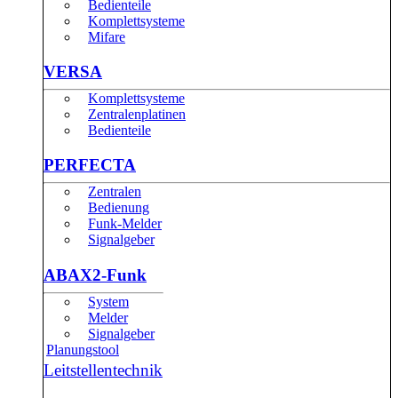
Bedienteile
Komplettsysteme
Mifare
VERSA
Komplettsysteme
Zentralenplatinen
Bedienteile
PERFECTA
Zentralen
Bedienung
Funk-Melder
Signalgeber
ABAX2-Funk
System
Melder
Signalgeber
Planungstool
Leitstellentechnik