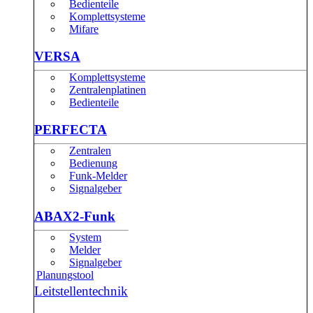
Bedienteile
Komplettsysteme
Mifare
VERSA
Komplettsysteme
Zentralenplatinen
Bedienteile
PERFECTA
Zentralen
Bedienung
Funk-Melder
Signalgeber
ABAX2-Funk
System
Melder
Signalgeber
Planungstool
Leitstellentechnik