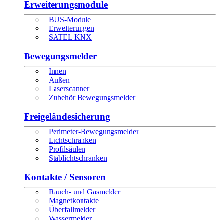
Erweiterungsmodule
BUS-Module
Erweiterungen
SATEL KNX
Bewegungsmelder
Innen
Außen
Laserscanner
Zubehör Bewegungsmelder
Freigeländesicherung
Perimeter-Bewegungsmelder
Lichtschranken
Profilsäulen
Stablichtschranken
Kontakte / Sensoren
Rauch- und Gasmelder
Magnetkontakte
Überfallmelder
Wassermelder