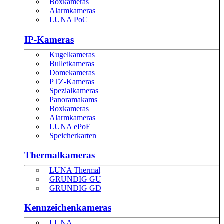
Boxkameras
Alarmkameras
LUNA PoC
IP-Kameras
Kugelkameras
Bulletkameras
Domekameras
PTZ-Kameras
Spezialkameras
Panoramakams
Boxkameras
Alarmkameras
LUNA ePoE
Speicherkarten
Thermalkameras
LUNA Thermal
GRUNDIG GU
GRUNDIG GD
Kennzeichenkameras
LUNA