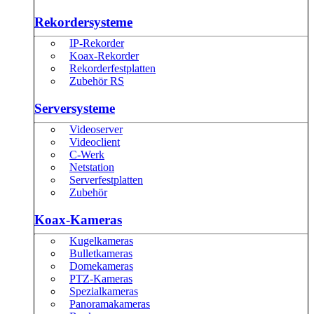
Rekordersysteme
IP-Rekorder
Koax-Rekorder
Rekorderfestplatten
Zubehör RS
Serversysteme
Videoserver
Videoclient
C-Werk
Netstation
Serverfestplatten
Zubehör
Koax-Kameras
Kugelkameras
Bulletkameras
Domekameras
PTZ-Kameras
Spezialkameras
Panoramakameras