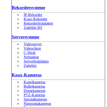
Rekordersysteme
IP-Rekorder
Koax-Rekorder
Rekorderfestplatten
Zubehör RS
Serversysteme
Videoserver
Videoclient
C-Werk
Netstation
Serverfestplatten
Zubehör
Koax-Kameras
Kugelkameras
Bulletkameras
Domekameras
PTZ-Kameras
Spezialkameras
Panoramakameras