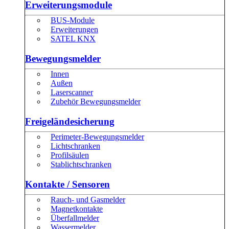
Erweiterungsmodule
BUS-Module
Erweiterungen
SATEL KNX
Bewegungsmelder
Innen
Außen
Laserscanner
Zubehör Bewegungsmelder
Freigeländesicherung
Perimeter-Bewegungsmelder
Lichtschranken
Profilsäulen
Stablichtschranken
Kontakte / Sensoren
Rauch- und Gasmelder
Magnetkontakte
Überfallmelder
Wassermelder