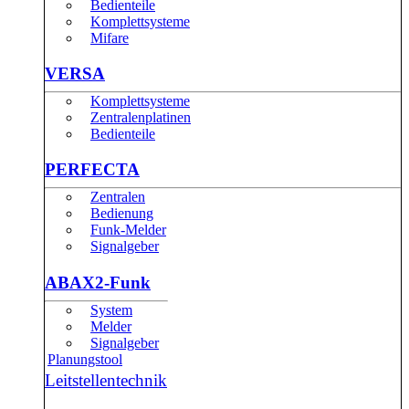
Bedienteile
Komplettsysteme
Mifare
VERSA
Komplettsysteme
Zentralenplatinen
Bedienteile
PERFECTA
Zentralen
Bedienung
Funk-Melder
Signalgeber
ABAX2-Funk
System
Melder
Signalgeber
Planungstool
Leitstellentechnik