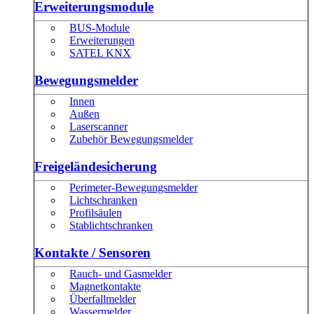
Erweiterungsmodule
BUS-Module
Erweiterungen
SATEL KNX
Bewegungsmelder
Innen
Außen
Laserscanner
Zubehör Bewegungsmelder
Freigeländesicherung
Perimeter-Bewegungsmelder
Lichtschranken
Profilsäulen
Stablichtschranken
Kontakte / Sensoren
Rauch- und Gasmelder
Magnetkontakte
Überfallmelder
Wassermelder