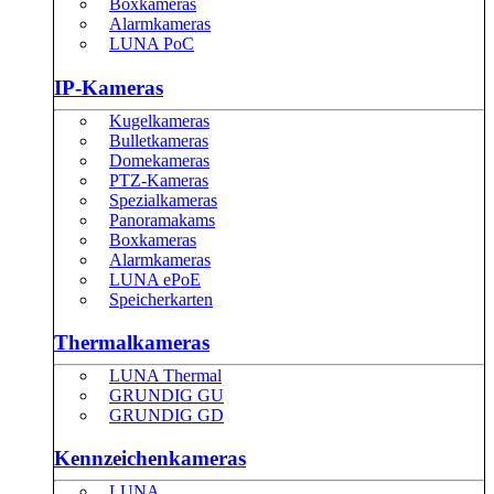
Boxkameras
Alarmkameras
LUNA PoC
IP-Kameras
Kugelkameras
Bulletkameras
Domekameras
PTZ-Kameras
Spezialkameras
Panoramakams
Boxkameras
Alarmkameras
LUNA ePoE
Speicherkarten
Thermalkameras
LUNA Thermal
GRUNDIG GU
GRUNDIG GD
Kennzeichenkameras
LUNA