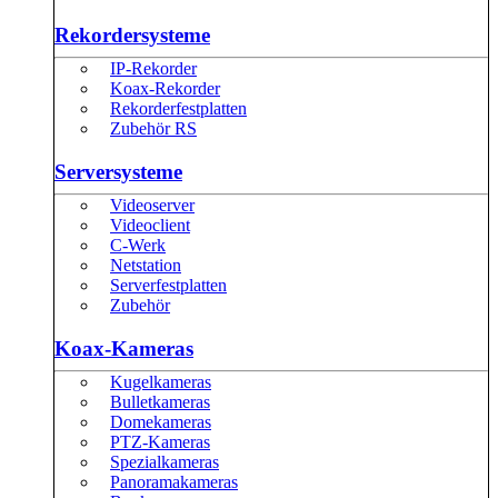
Rekordersysteme
IP-Rekorder
Koax-Rekorder
Rekorderfestplatten
Zubehör RS
Serversysteme
Videoserver
Videoclient
C-Werk
Netstation
Serverfestplatten
Zubehör
Koax-Kameras
Kugelkameras
Bulletkameras
Domekameras
PTZ-Kameras
Spezialkameras
Panoramakameras