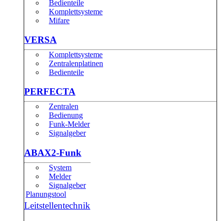
Bedienteile
Komplettsysteme
Mifare
VERSA
Komplettsysteme
Zentralenplatinen
Bedienteile
PERFECTA
Zentralen
Bedienung
Funk-Melder
Signalgeber
ABAX2-Funk
System
Melder
Signalgeber
Planungstool
Leitstellentechnik