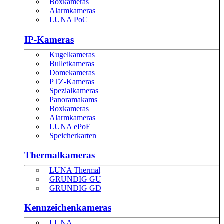
Boxkameras
Alarmkameras
LUNA PoC
IP-Kameras
Kugelkameras
Bulletkameras
Domekameras
PTZ-Kameras
Spezialkameras
Panoramakams
Boxkameras
Alarmkameras
LUNA ePoE
Speicherkarten
Thermalkameras
LUNA Thermal
GRUNDIG GU
GRUNDIG GD
Kennzeichenkameras
LUNA