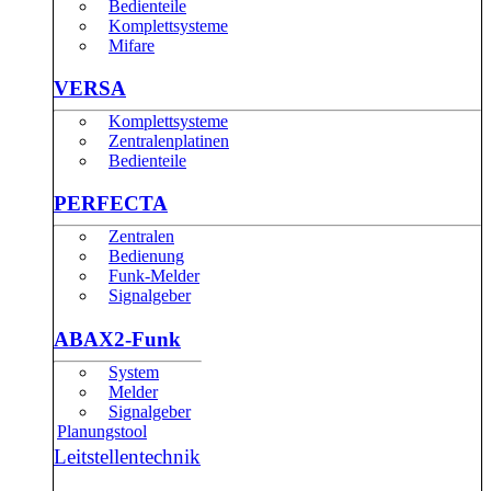
Bedienteile
Komplettsysteme
Mifare
VERSA
Komplettsysteme
Zentralenplatinen
Bedienteile
PERFECTA
Zentralen
Bedienung
Funk-Melder
Signalgeber
ABAX2-Funk
System
Melder
Signalgeber
Planungstool
Leitstellentechnik