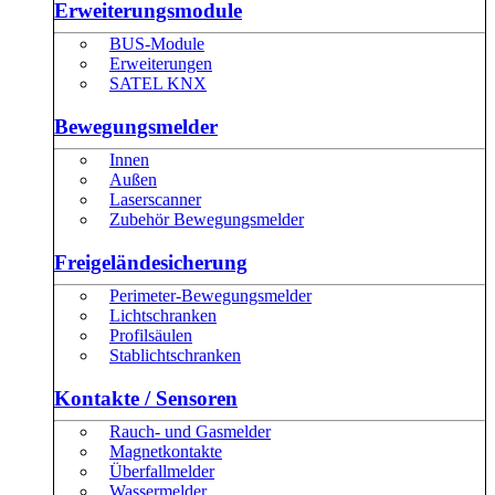
Erweiterungsmodule
BUS-Module
Erweiterungen
SATEL KNX
Bewegungsmelder
Innen
Außen
Laserscanner
Zubehör Bewegungsmelder
Freigeländesicherung
Perimeter-Bewegungsmelder
Lichtschranken
Profilsäulen
Stablichtschranken
Kontakte / Sensoren
Rauch- und Gasmelder
Magnetkontakte
Überfallmelder
Wassermelder