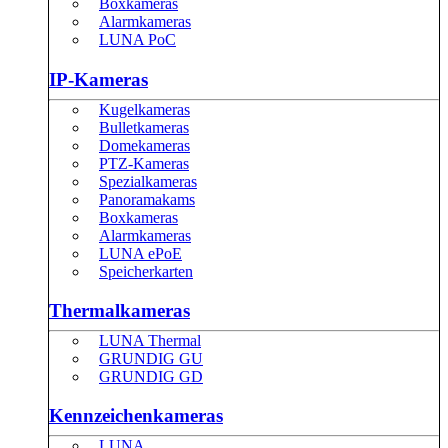
Boxkameras
Alarmkameras
LUNA PoC
IP-Kameras
Kugelkameras
Bulletkameras
Domekameras
PTZ-Kameras
Spezialkameras
Panoramakams
Boxkameras
Alarmkameras
LUNA ePoE
Speicherkarten
Thermalkameras
LUNA Thermal
GRUNDIG GU
GRUNDIG GD
Kennzeichenkameras
LUNA