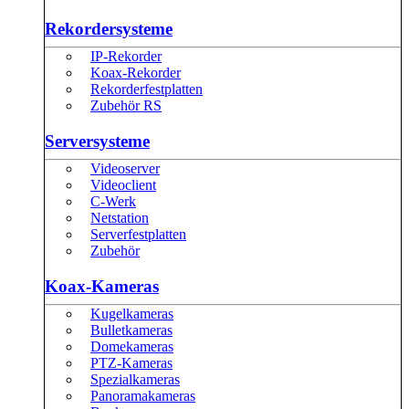
Rekordersysteme
IP-Rekorder
Koax-Rekorder
Rekorderfestplatten
Zubehör RS
Serversysteme
Videoserver
Videoclient
C-Werk
Netstation
Serverfestplatten
Zubehör
Koax-Kameras
Kugelkameras
Bulletkameras
Domekameras
PTZ-Kameras
Spezialkameras
Panoramakameras