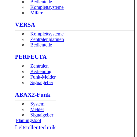
Bedienteile
Komplettsysteme
Mifare
VERSA
Komplettsysteme
Zentralenplatinen
Bedienteile
PERFECTA
Zentralen
Bedienung
Funk-Melder
Signalgeber
ABAX2-Funk
System
Melder
Signalgeber
Planungstool
Leitstellentechnik