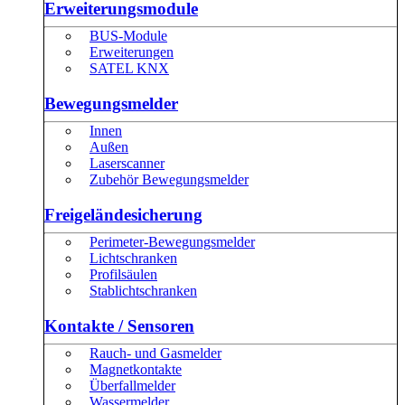
Erweiterungsmodule
BUS-Module
Erweiterungen
SATEL KNX
Bewegungsmelder
Innen
Außen
Laserscanner
Zubehör Bewegungsmelder
Freigeländesicherung
Perimeter-Bewegungsmelder
Lichtschranken
Profilsäulen
Stablichtschranken
Kontakte / Sensoren
Rauch- und Gasmelder
Magnetkontakte
Überfallmelder
Wassermelder