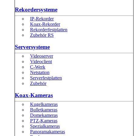
Rekordersysteme
IP-Rekorder
Koax-Rekorder
Rekorderfestplatten
Zubehör RS
Serversysteme
Videoserver
Videoclient
C-Werk
Netstation
Serverfestplatten
Zubehör
Koax-Kameras
Kugelkameras
Bulletkameras
Domekameras
PTZ-Kameras
Spezialkameras
Panoramakameras