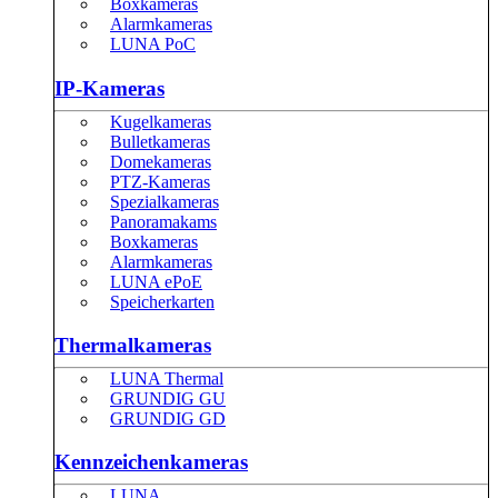
Boxkameras
Alarmkameras
LUNA PoC
IP-Kameras
Kugelkameras
Bulletkameras
Domekameras
PTZ-Kameras
Spezialkameras
Panoramakams
Boxkameras
Alarmkameras
LUNA ePoE
Speicherkarten
Thermalkameras
LUNA Thermal
GRUNDIG GU
GRUNDIG GD
Kennzeichenkameras
LUNA