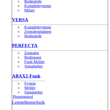
Bedienteile
Komplettsysteme
Mifare
VERSA
Komplettsysteme
Zentralenplatinen
Bedienteile
PERFECTA
Zentralen
Bedienung
Funk-Melder
Signalgeber
ABAX2-Funk
System
Melder
Signalgeber
Planungstool
Leitstellentechnik