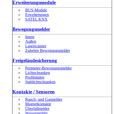
Erweiterungsmodule
BUS-Module
Erweiterungen
SATEL KNX
Bewegungsmelder
Innen
Außen
Laserscanner
Zubehör Bewegungsmelder
Freigeländesicherung
Perimeter-Bewegungsmelder
Lichtschranken
Profilsäulen
Stablichtschranken
Kontakte / Sensoren
Rauch- und Gasmelder
Magnetkontakte
Überfallmelder
Wassermelder