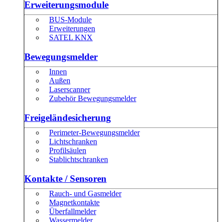
Erweiterungsmodule
BUS-Module
Erweiterungen
SATEL KNX
Bewegungsmelder
Innen
Außen
Laserscanner
Zubehör Bewegungsmelder
Freigeländesicherung
Perimeter-Bewegungsmelder
Lichtschranken
Profilsäulen
Stablichtschranken
Kontakte / Sensoren
Rauch- und Gasmelder
Magnetkontakte
Überfallmelder
Wassermelder