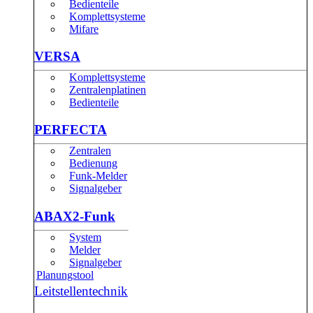
Bedienteile
Komplettsysteme
Mifare
VERSA
Komplettsysteme
Zentralenplatinen
Bedienteile
PERFECTA
Zentralen
Bedienung
Funk-Melder
Signalgeber
ABAX2-Funk
System
Melder
Signalgeber
Planungstool
Leitstellentechnik