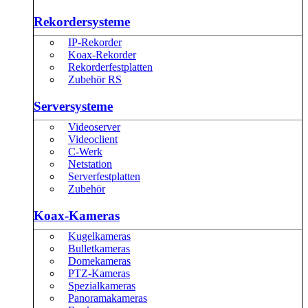
Rekordersysteme
IP-Rekorder
Koax-Rekorder
Rekorderfestplatten
Zubehör RS
Serversysteme
Videoserver
Videoclient
C-Werk
Netstation
Serverfestplatten
Zubehör
Koax-Kameras
Kugelkameras
Bulletkameras
Domekameras
PTZ-Kameras
Spezialkameras
Panoramakameras