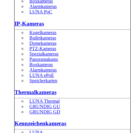
Boxkameras
Alarmkameras
LUNA PoC
IP-Kameras
Kugelkameras
Bulletkameras
Domekameras
PTZ-Kameras
Spezialkameras
Panoramakams
Boxkameras
Alarmkameras
LUNA ePoE
Speicherkarten
Thermalkameras
LUNA Thermal
GRUNDIG GU
GRUNDIG GD
Kennzeichenkameras
LUNA