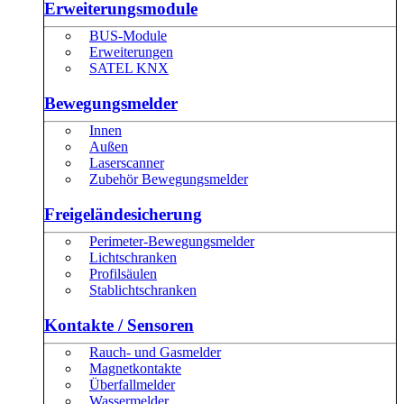
Erweiterungsmodule
BUS-Module
Erweiterungen
SATEL KNX
Bewegungsmelder
Innen
Außen
Laserscanner
Zubehör Bewegungsmelder
Freigeländesicherung
Perimeter-Bewegungsmelder
Lichtschranken
Profilsäulen
Stablichtschranken
Kontakte / Sensoren
Rauch- und Gasmelder
Magnetkontakte
Überfallmelder
Wassermelder