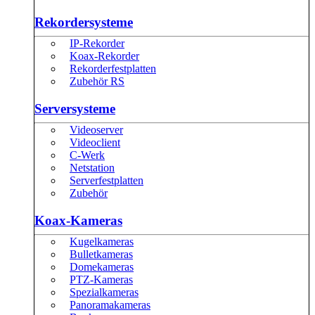
Rekordersysteme
IP-Rekorder
Koax-Rekorder
Rekorderfestplatten
Zubehör RS
Serversysteme
Videoserver
Videoclient
C-Werk
Netstation
Serverfestplatten
Zubehör
Koax-Kameras
Kugelkameras
Bulletkameras
Domekameras
PTZ-Kameras
Spezialkameras
Panoramakameras