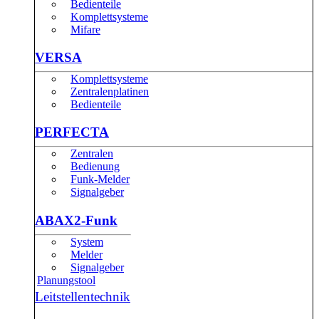
Bedienteile
Komplettsysteme
Mifare
VERSA
Komplettsysteme
Zentralenplatinen
Bedienteile
PERFECTA
Zentralen
Bedienung
Funk-Melder
Signalgeber
ABAX2-Funk
System
Melder
Signalgeber
Planungstool
Leitstellentechnik