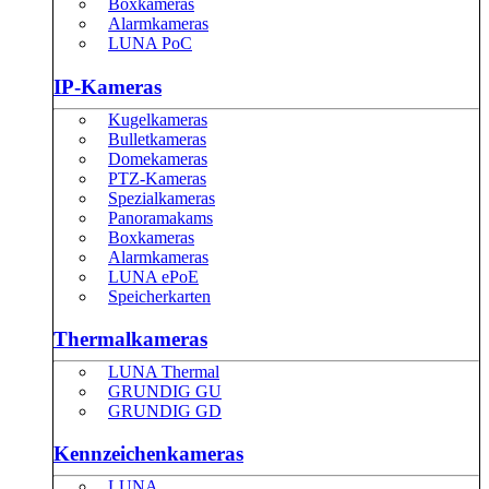
Boxkameras
Alarmkameras
LUNA PoC
IP-Kameras
Kugelkameras
Bulletkameras
Domekameras
PTZ-Kameras
Spezialkameras
Panoramakams
Boxkameras
Alarmkameras
LUNA ePoE
Speicherkarten
Thermalkameras
LUNA Thermal
GRUNDIG GU
GRUNDIG GD
Kennzeichenkameras
LUNA