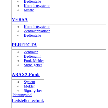
Bedienteile
Komplettsysteme
Mifare
VERSA
Komplettsysteme
Zentralenplatinen
Bedienteile
PERFECTA
Zentralen
Bedienung
Funk-Melder
Signalgeber
ABAX2-Funk
System
Melder
Signalgeber
Planungstool
Leitstellentechnik