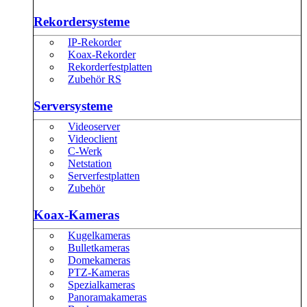
Rekordersysteme
IP-Rekorder
Koax-Rekorder
Rekorderfestplatten
Zubehör RS
Serversysteme
Videoserver
Videoclient
C-Werk
Netstation
Serverfestplatten
Zubehör
Koax-Kameras
Kugelkameras
Bulletkameras
Domekameras
PTZ-Kameras
Spezialkameras
Panoramakameras