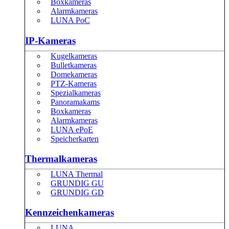
Boxkameras
Alarmkameras
LUNA PoC
IP-Kameras
Kugelkameras
Bulletkameras
Domekameras
PTZ-Kameras
Spezialkameras
Panoramakams
Boxkameras
Alarmkameras
LUNA ePoE
Speicherkarten
Thermalkameras
LUNA Thermal
GRUNDIG GU
GRUNDIG GD
Kennzeichenkameras
LUNA