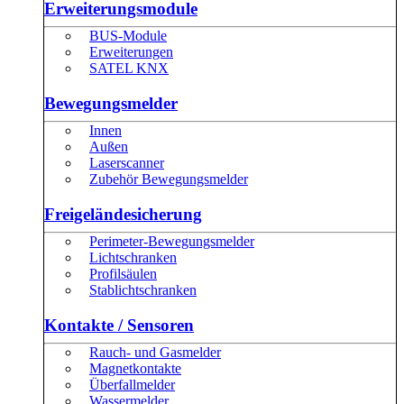
Erweiterungsmodule
BUS-Module
Erweiterungen
SATEL KNX
Bewegungsmelder
Innen
Außen
Laserscanner
Zubehör Bewegungsmelder
Freigeländesicherung
Perimeter-Bewegungsmelder
Lichtschranken
Profilsäulen
Stablichtschranken
Kontakte / Sensoren
Rauch- und Gasmelder
Magnetkontakte
Überfallmelder
Wassermelder