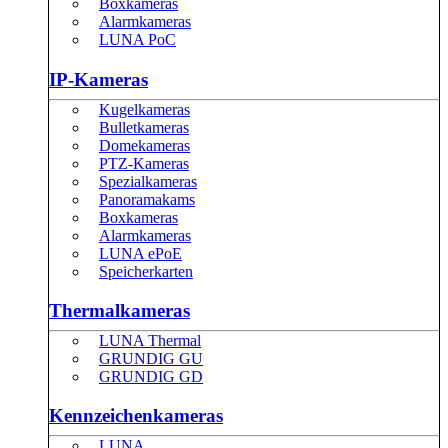
Boxkameras
Alarmkameras
LUNA PoC
IP-Kameras
Kugelkameras
Bulletkameras
Domekameras
PTZ-Kameras
Spezialkameras
Panoramakams
Boxkameras
Alarmkameras
LUNA ePoE
Speicherkarten
Thermalkameras
LUNA Thermal
GRUNDIG GU
GRUNDIG GD
Kennzeichenkameras
LUNA