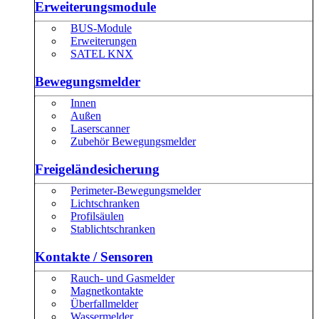
Erweiterungsmodule
BUS-Module
Erweiterungen
SATEL KNX
Bewegungsmelder
Innen
Außen
Laserscanner
Zubehör Bewegungsmelder
Freigeländesicherung
Perimeter-Bewegungsmelder
Lichtschranken
Profilsäulen
Stablichtschranken
Kontakte / Sensoren
Rauch- und Gasmelder
Magnetkontakte
Überfallmelder
Wassermelder