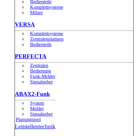
Bedienteile
Komplettsysteme
Mifare
VERSA
Komplettsysteme
Zentralenplatinen
Bedienteile
PERFECTA
Zentralen
Bedienung
Funk-Melder
Signalgeber
ABAX2-Funk
System
Melder
Signalgeber
Planungstool
Leitstellentechnik