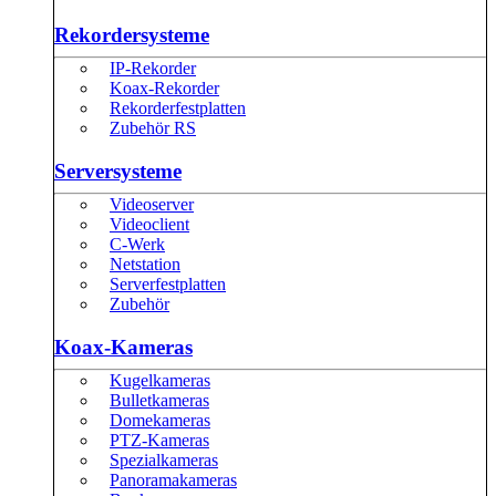
Rekordersysteme
IP-Rekorder
Koax-Rekorder
Rekorderfestplatten
Zubehör RS
Serversysteme
Videoserver
Videoclient
C-Werk
Netstation
Serverfestplatten
Zubehör
Koax-Kameras
Kugelkameras
Bulletkameras
Domekameras
PTZ-Kameras
Spezialkameras
Panoramakameras