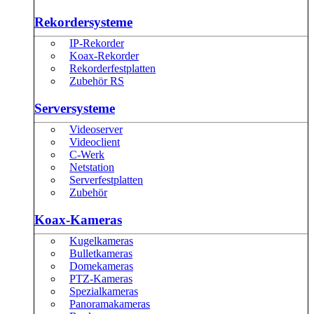
Rekordersysteme
IP-Rekorder
Koax-Rekorder
Rekorderfestplatten
Zubehör RS
Serversysteme
Videoserver
Videoclient
C-Werk
Netstation
Serverfestplatten
Zubehör
Koax-Kameras
Kugelkameras
Bulletkameras
Domekameras
PTZ-Kameras
Spezialkameras
Panoramakameras