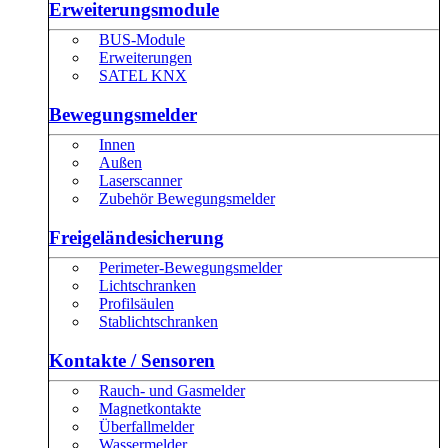
Erweiterungsmodule
BUS-Module
Erweiterungen
SATEL KNX
Bewegungsmelder
Innen
Außen
Laserscanner
Zubehör Bewegungsmelder
Freigeländesicherung
Perimeter-Bewegungsmelder
Lichtschranken
Profilsäulen
Stablichtschranken
Kontakte / Sensoren
Rauch- und Gasmelder
Magnetkontakte
Überfallmelder
Wassermelder