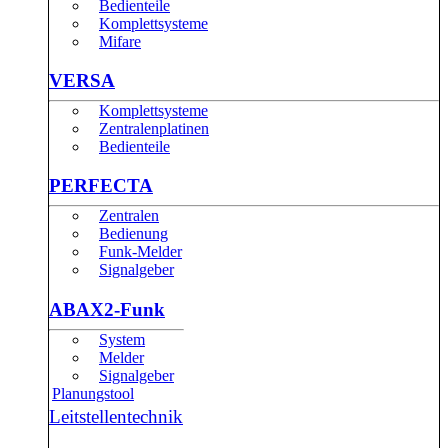
Bedienteile
Komplettsysteme
Mifare
VERSA
Komplettsysteme
Zentralenplatinen
Bedienteile
PERFECTA
Zentralen
Bedienung
Funk-Melder
Signalgeber
ABAX2-Funk
System
Melder
Signalgeber
Planungstool
Leitstellentechnik