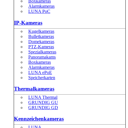
Boxkameras
Alarmkameras
LUNA PoC
IP-Kameras
Kugelkameras
Bulletkameras
Domekameras
PTZ-Kameras
Spezialkameras
Panoramakams
Boxkameras
Alarmkameras
LUNA ePoE
Speicherkarten
Thermalkameras
LUNA Thermal
GRUNDIG GU
GRUNDIG GD
Kennzeichenkameras
LUNA