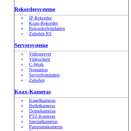
Rekordersysteme
IP-Rekorder
Koax-Rekorder
Rekorderfestplatten
Zubehör RS
Serversysteme
Videoserver
Videoclient
C-Werk
Netstation
Serverfestplatten
Zubehör
Koax-Kameras
Kugelkameras
Bulletkameras
Domekameras
PTZ-Kameras
Spezialkameras
Panoramakameras