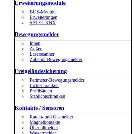
Erweiterungsmodule
BUS-Module
Erweiterungen
SATEL KNX
Bewegungsmelder
Innen
Außen
Laserscanner
Zubehör Bewegungsmelder
Freigeländesicherung
Perimeter-Bewegungsmelder
Lichtschranken
Profilsäulen
Stablichtschranken
Kontakte / Sensoren
Rauch- und Gasmelder
Magnetkontakte
Überfallmelder
Wassermelder