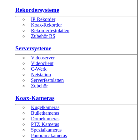
Rekordersysteme
IP-Rekorder
Koax-Rekorder
Rekorderfestplatten
Zubehör RS
Serversysteme
Videoserver
Videoclient
C-Werk
Netstation
Serverfestplatten
Zubehör
Koax-Kameras
Kugelkameras
Bulletkameras
Domekameras
PTZ-Kameras
Spezialkameras
Panoramakameras