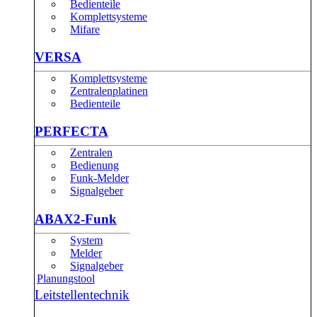
Bedienteile
Komplettsysteme
Mifare
VERSA
Komplettsysteme
Zentralenplatinen
Bedienteile
PERFECTA
Zentralen
Bedienung
Funk-Melder
Signalgeber
ABAX2-Funk
System
Melder
Signalgeber
Planungstool
Leitstellentechnik