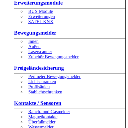
Erweiterungsmodule
BUS-Module
Erweiterungen
SATEL KNX
Bewegungsmelder
Innen
Außen
Laserscanner
Zubehör Bewegungsmelder
Freigeländesicherung
Perimeter-Bewegungsmelder
Lichtschranken
Profilsäulen
Stablichtschranken
Kontakte / Sensoren
Rauch- und Gasmelder
Magnetkontakte
Überfallmelder
Wassermelder