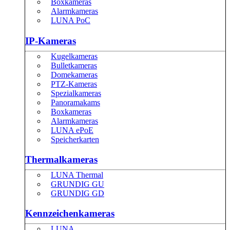
Boxkameras
Alarmkameras
LUNA PoC
IP-Kameras
Kugelkameras
Bulletkameras
Domekameras
PTZ-Kameras
Spezialkameras
Panoramakams
Boxkameras
Alarmkameras
LUNA ePoE
Speicherkarten
Thermalkameras
LUNA Thermal
GRUNDIG GU
GRUNDIG GD
Kennzeichenkameras
LUNA