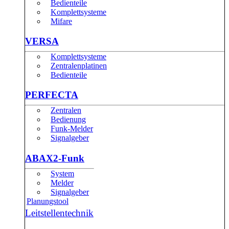
Bedienteile
Komplettsysteme
Mifare
VERSA
Komplettsysteme
Zentralenplatinen
Bedienteile
PERFECTA
Zentralen
Bedienung
Funk-Melder
Signalgeber
ABAX2-Funk
System
Melder
Signalgeber
Planungstool
Leitstellentechnik