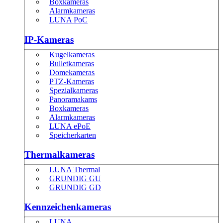
Boxkameras
Alarmkameras
LUNA PoC
IP-Kameras
Kugelkameras
Bulletkameras
Domekameras
PTZ-Kameras
Spezialkameras
Panoramakams
Boxkameras
Alarmkameras
LUNA ePoE
Speicherkarten
Thermalkameras
LUNA Thermal
GRUNDIG GU
GRUNDIG GD
Kennzeichenkameras
LUNA