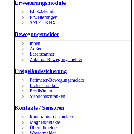
Erweiterungsmodule
BUS-Module
Erweiterungen
SATEL KNX
Bewegungsmelder
Innen
Außen
Laserscanner
Zubehör Bewegungsmelder
Freigeländesicherung
Perimeter-Bewegungsmelder
Lichtschranken
Profilsäulen
Stablichtschranken
Kontakte / Sensoren
Rauch- und Gasmelder
Magnetkontakte
Überfallmelder
Wassermelder