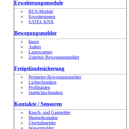
Erweiterungsmodule
BUS-Module
Erweiterungen
SATEL KNX
Bewegungsmelder
Innen
Außen
Laserscanner
Zubehör Bewegungsmelder
Freigeländesicherung
Perimeter-Bewegungsmelder
Lichtschranken
Profilsäulen
Stablichtschranken
Kontakte / Sensoren
Rauch- und Gasmelder
Magnetkontakte
Überfallmelder
Wassermelder