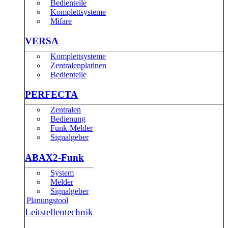
Bedienteile
Komplettsysteme
Mifare
VERSA
Komplettsysteme
Zentralenplatinen
Bedienteile
PERFECTA
Zentralen
Bedienung
Funk-Melder
Signalgeber
ABAX2-Funk
System
Melder
Signalgeber
Planungstool
Leitstellentechnik