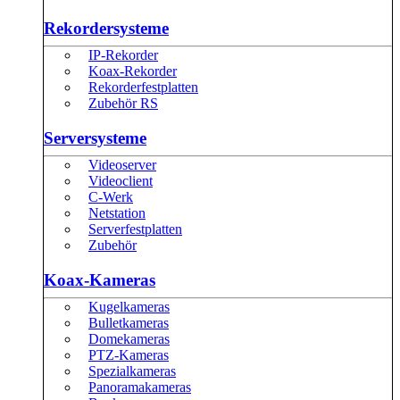
Rekordersysteme
IP-Rekorder
Koax-Rekorder
Rekorderfestplatten
Zubehör RS
Serversysteme
Videoserver
Videoclient
C-Werk
Netstation
Serverfestplatten
Zubehör
Koax-Kameras
Kugelkameras
Bulletkameras
Domekameras
PTZ-Kameras
Spezialkameras
Panoramakameras