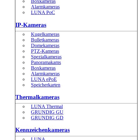
Boxkameras
Alarmkameras
LUNA PoC
IP-Kameras
Kugelkameras
Bulletkameras
Domekameras
PTZ-Kameras
Spezialkameras
Panoramakams
Boxkameras
Alarmkameras
LUNA ePoE
Speicherkarten
Thermalkameras
LUNA Thermal
GRUNDIG GU
GRUNDIG GD
Kennzeichenkameras
LUNA