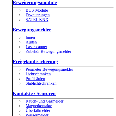
Erweiterungsmodule
BUS-Module
Erweiterungen
SATEL KNX
Bewegungsmelder
Innen
Außen
Laserscanner
Zubehör Bewegungsmelder
Freigeländesicherung
Perimeter-Bewegungsmelder
Lichtschranken
Profilsäulen
Stablichtschranken
Kontakte / Sensoren
Rauch- und Gasmelder
Magnetkontakte
Überfallmelder
Wassermelder