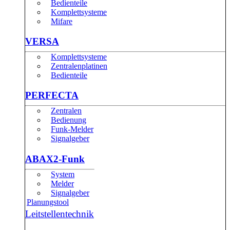
Bedienteile
Komplettsysteme
Mifare
VERSA
Komplettsysteme
Zentralenplatinen
Bedienteile
PERFECTA
Zentralen
Bedienung
Funk-Melder
Signalgeber
ABAX2-Funk
System
Melder
Signalgeber
Planungstool
Leitstellentechnik