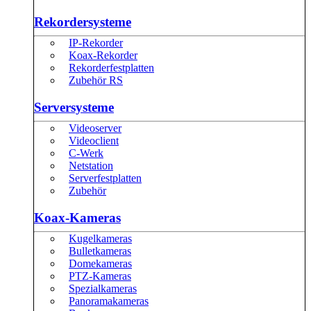
Rekordersysteme
IP-Rekorder
Koax-Rekorder
Rekorderfestplatten
Zubehör RS
Serversysteme
Videoserver
Videoclient
C-Werk
Netstation
Serverfestplatten
Zubehör
Koax-Kameras
Kugelkameras
Bulletkameras
Domekameras
PTZ-Kameras
Spezialkameras
Panoramakameras