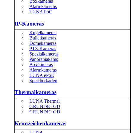
Boxkameras
Alarmkameras
LUNA PoC
IP-Kameras
Kugelkameras
Bulletkameras
Domekameras
PTZ-Kameras
Spezialkameras
Panoramakams
Boxkameras
Alarmkameras
LUNA ePoE
Speicherkarten
Thermalkameras
LUNA Thermal
GRUNDIG GU
GRUNDIG GD
Kennzeichenkameras
LUNA