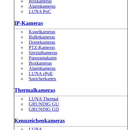
Boxkameras
Alarmkameras
LUNA PoC
IP-Kameras
Kugelkameras
Bulletkameras
Domekameras
PTZ-Kameras
Spezialkameras
Panoramakams
Boxkameras
Alarmkameras
LUNA ePoE
Speicherkarten
Thermalkameras
LUNA Thermal
GRUNDIG GU
GRUNDIG GD
Kennzeichenkameras
LUNA