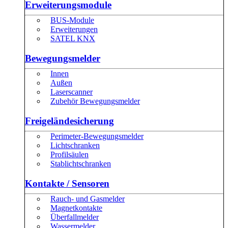
Erweiterungsmodule
BUS-Module
Erweiterungen
SATEL KNX
Bewegungsmelder
Innen
Außen
Laserscanner
Zubehör Bewegungsmelder
Freigeländesicherung
Perimeter-Bewegungsmelder
Lichtschranken
Profilsäulen
Stablichtschranken
Kontakte / Sensoren
Rauch- und Gasmelder
Magnetkontakte
Überfallmelder
Wassermelder