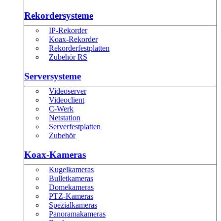
Rekordersysteme
IP-Rekorder
Koax-Rekorder
Rekorderfestplatten
Zubehör RS
Serversysteme
Videoserver
Videoclient
C-Werk
Netstation
Serverfestplatten
Zubehör
Koax-Kameras
Kugelkameras
Bulletkameras
Domekameras
PTZ-Kameras
Spezialkameras
Panoramakameras