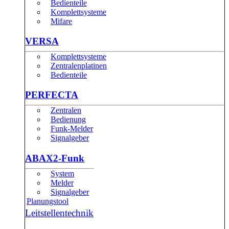
Bedienteile
Komplettsysteme
Mifare
VERSA
Komplettsysteme
Zentralenplatinen
Bedienteile
PERFECTA
Zentralen
Bedienung
Funk-Melder
Signalgeber
ABAX2-Funk
System
Melder
Signalgeber
Planungstool
Leitstellentechnik