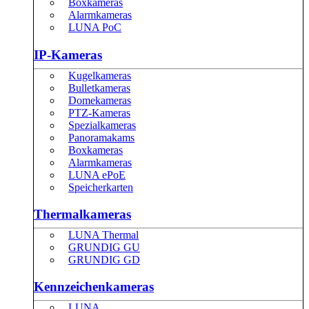
Boxkameras
Alarmkameras
LUNA PoC
IP-Kameras
Kugelkameras
Bulletkameras
Domekameras
PTZ-Kameras
Spezialkameras
Panoramakams
Boxkameras
Alarmkameras
LUNA ePoE
Speicherkarten
Thermalkameras
LUNA Thermal
GRUNDIG GU
GRUNDIG GD
Kennzeichenkameras
LUNA