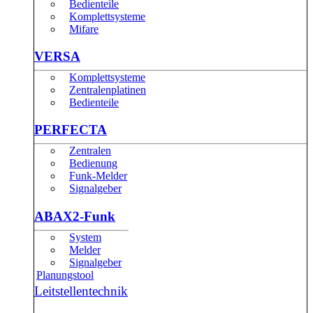
Bedienteile
Komplettsysteme
Mifare
VERSA
Komplettsysteme
Zentralenplatinen
Bedienteile
PERFECTA
Zentralen
Bedienung
Funk-Melder
Signalgeber
ABAX2-Funk
System
Melder
Signalgeber
Planungstool
Leitstellentechnik