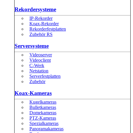
Rekordersysteme
IP-Rekorder
Koax-Rekorder
Rekorderfestplatten
Zubehör RS
Serversysteme
Videoserver
Videoclient
C-Werk
Netstation
Serverfestplatten
Zubehör
Koax-Kameras
Kugelkameras
Bulletkameras
Domekameras
PTZ-Kameras
Spezialkameras
Panoramakameras