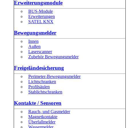
Erweiterungsmodule
BUS-Module
Erweiterungen
SATEL KNX
Bewegungsmelder
Innen
Außen
Laserscanner
Zubehör Bewegungsmelder
Freigeländesicherung
Perimeter-Bewegungsmelder
Lichtschranken
Profilsäulen
Stablichtschranken
Kontakte / Sensoren
Rauch- und Gasmelder
Magnetkontakte
Überfallmelder
Wassermelder