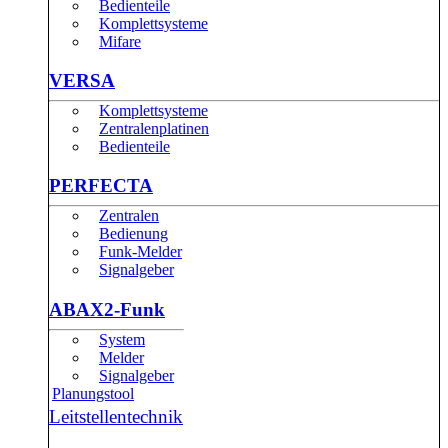
Bedienteile
Komplettsysteme
Mifare
VERSA
Komplettsysteme
Zentralenplatinen
Bedienteile
PERFECTA
Zentralen
Bedienung
Funk-Melder
Signalgeber
ABAX2-Funk
System
Melder
Signalgeber
Planungstool
Leitstellentechnik