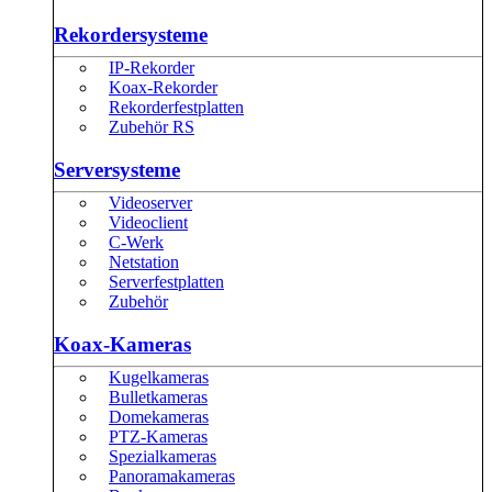
Rekordersysteme
IP-Rekorder
Koax-Rekorder
Rekorderfestplatten
Zubehör RS
Serversysteme
Videoserver
Videoclient
C-Werk
Netstation
Serverfestplatten
Zubehör
Koax-Kameras
Kugelkameras
Bulletkameras
Domekameras
PTZ-Kameras
Spezialkameras
Panoramakameras