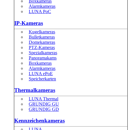
Boxkameras
Alarmkameras
LUNA PoC
IP-Kameras
Kugelkameras
Bulletkameras
Domekameras
PTZ-Kameras
Spezialkameras
Panoramakams
Boxkameras
Alarmkameras
LUNA ePoE
Speicherkarten
Thermalkameras
LUNA Thermal
GRUNDIG GU
GRUNDIG GD
Kennzeichenkameras
LUNA