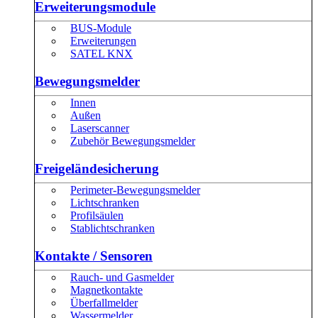
Erweiterungsmodule
BUS-Module
Erweiterungen
SATEL KNX
Bewegungsmelder
Innen
Außen
Laserscanner
Zubehör Bewegungsmelder
Freigeländesicherung
Perimeter-Bewegungsmelder
Lichtschranken
Profilsäulen
Stablichtschranken
Kontakte / Sensoren
Rauch- und Gasmelder
Magnetkontakte
Überfallmelder
Wassermelder