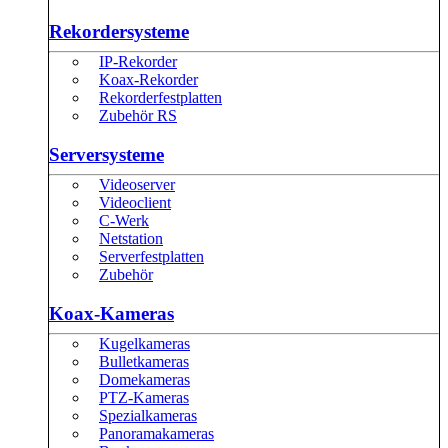
Rekordersysteme
IP-Rekorder
Koax-Rekorder
Rekorderfestplatten
Zubehör RS
Serversysteme
Videoserver
Videoclient
C-Werk
Netstation
Serverfestplatten
Zubehör
Koax-Kameras
Kugelkameras
Bulletkameras
Domekameras
PTZ-Kameras
Spezialkameras
Panoramakameras