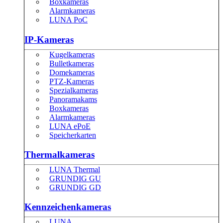
Boxkameras
Alarmkameras
LUNA PoC
IP-Kameras
Kugelkameras
Bulletkameras
Domekameras
PTZ-Kameras
Spezialkameras
Panoramakams
Boxkameras
Alarmkameras
LUNA ePoE
Speicherkarten
Thermalkameras
LUNA Thermal
GRUNDIG GU
GRUNDIG GD
Kennzeichenkameras
LUNA