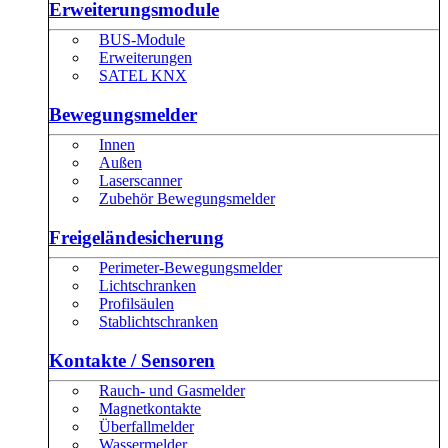
Erweiterungsmodule
BUS-Module
Erweiterungen
SATEL KNX
Bewegungsmelder
Innen
Außen
Laserscanner
Zubehör Bewegungsmelder
Freigeländesicherung
Perimeter-Bewegungsmelder
Lichtschranken
Profilsäulen
Stablichtschranken
Kontakte / Sensoren
Rauch- und Gasmelder
Magnetkontakte
Überfallmelder
Wassermelder