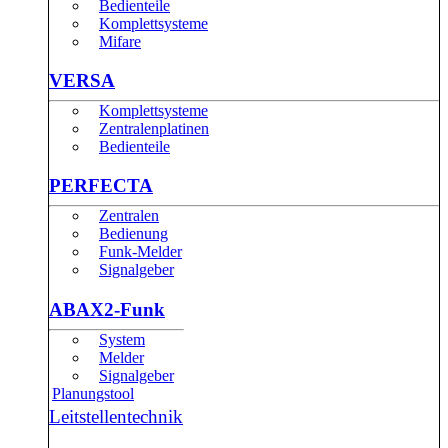
Bedienteile
Komplettsysteme
Mifare
VERSA
Komplettsysteme
Zentralenplatinen
Bedienteile
PERFECTA
Zentralen
Bedienung
Funk-Melder
Signalgeber
ABAX2-Funk
System
Melder
Signalgeber
Planungstool
Leitstellentechnik