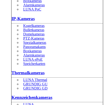
Boxkameras
Alarmkameras
LUNA PoC
IP-Kameras
Kugelkameras
Bulletkameras
Domekameras
PTZ-Kameras
Spezialkameras
Panoramakams
Boxkameras
Alarmkameras
LUNA ePoE
Speicherkarten
Thermalkameras
LUNA Thermal
GRUNDIG GU
GRUNDIG GD
Kennzeichenkameras
LUNA