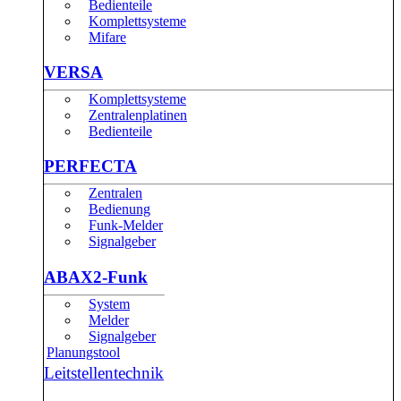
Bedienteile
Komplettsysteme
Mifare
VERSA
Komplettsysteme
Zentralenplatinen
Bedienteile
PERFECTA
Zentralen
Bedienung
Funk-Melder
Signalgeber
ABAX2-Funk
System
Melder
Signalgeber
Planungstool
Leitstellentechnik