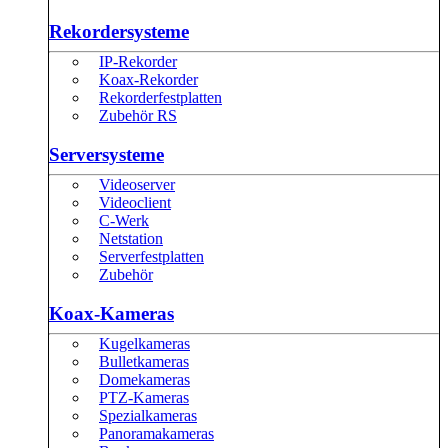
Rekordersysteme
IP-Rekorder
Koax-Rekorder
Rekorderfestplatten
Zubehör RS
Serversysteme
Videoserver
Videoclient
C-Werk
Netstation
Serverfestplatten
Zubehör
Koax-Kameras
Kugelkameras
Bulletkameras
Domekameras
PTZ-Kameras
Spezialkameras
Panoramakameras