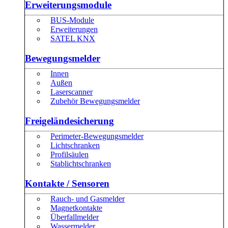
Erweiterungsmodule
BUS-Module
Erweiterungen
SATEL KNX
Bewegungsmelder
Innen
Außen
Laserscanner
Zubehör Bewegungsmelder
Freigeländesicherung
Perimeter-Bewegungsmelder
Lichtschranken
Profilsäulen
Stablichtschranken
Kontakte / Sensoren
Rauch- und Gasmelder
Magnetkontakte
Überfallmelder
Wassermelder