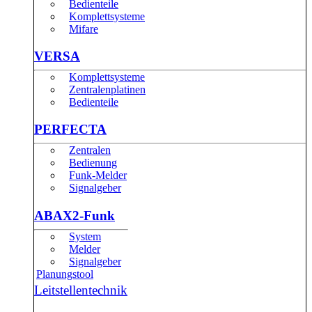
Bedienteile
Komplettsysteme
Mifare
VERSA
Komplettsysteme
Zentralenplatinen
Bedienteile
PERFECTA
Zentralen
Bedienung
Funk-Melder
Signalgeber
ABAX2-Funk
System
Melder
Signalgeber
Planungstool
Leitstellentechnik