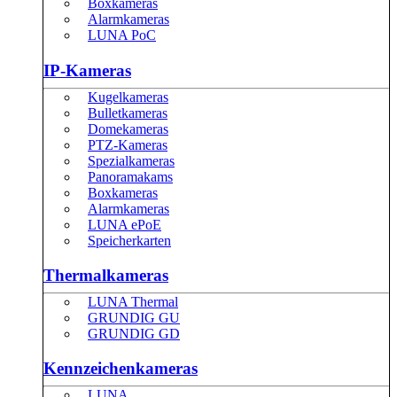
Boxkameras
Alarmkameras
LUNA PoC
IP-Kameras
Kugelkameras
Bulletkameras
Domekameras
PTZ-Kameras
Spezialkameras
Panoramakams
Boxkameras
Alarmkameras
LUNA ePoE
Speicherkarten
Thermalkameras
LUNA Thermal
GRUNDIG GU
GRUNDIG GD
Kennzeichenkameras
LUNA