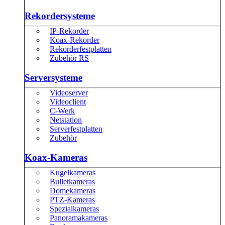
Rekordersysteme
IP-Rekorder
Koax-Rekorder
Rekorderfestplatten
Zubehör RS
Serversysteme
Videoserver
Videoclient
C-Werk
Netstation
Serverfestplatten
Zubehör
Koax-Kameras
Kugelkameras
Bulletkameras
Domekameras
PTZ-Kameras
Spezialkameras
Panoramakameras