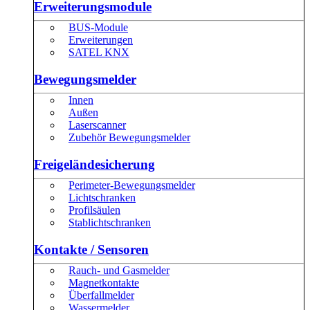
Erweiterungsmodule
BUS-Module
Erweiterungen
SATEL KNX
Bewegungsmelder
Innen
Außen
Laserscanner
Zubehör Bewegungsmelder
Freigeländesicherung
Perimeter-Bewegungsmelder
Lichtschranken
Profilsäulen
Stablichtschranken
Kontakte / Sensoren
Rauch- und Gasmelder
Magnetkontakte
Überfallmelder
Wassermelder