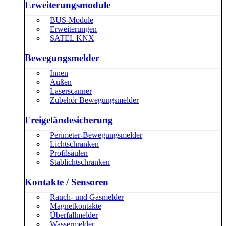
Erweiterungsmodule
BUS-Module
Erweiterungen
SATEL KNX
Bewegungsmelder
Innen
Außen
Laserscanner
Zubehör Bewegungsmelder
Freigeländesicherung
Perimeter-Bewegungsmelder
Lichtschranken
Profilsäulen
Stablichtschranken
Kontakte / Sensoren
Rauch- und Gasmelder
Magnetkontakte
Überfallmelder
Wassermelder