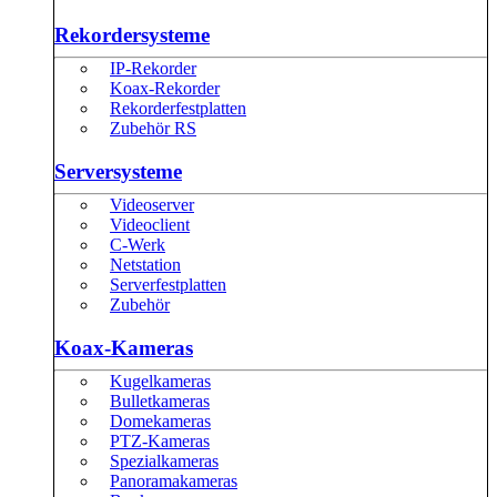
Rekordersysteme
IP-Rekorder
Koax-Rekorder
Rekorderfestplatten
Zubehör RS
Serversysteme
Videoserver
Videoclient
C-Werk
Netstation
Serverfestplatten
Zubehör
Koax-Kameras
Kugelkameras
Bulletkameras
Domekameras
PTZ-Kameras
Spezialkameras
Panoramakameras