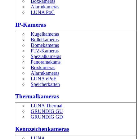
Boxkameras
Alarmkameras
LUNA PoC
IP-Kameras
Kugelkameras
Bulletkameras
Domekameras
PTZ-Kameras
Spezialkameras
Panoramakams
Boxkameras
Alarmkameras
LUNA ePoE
Speicherkarten
Thermalkameras
LUNA Thermal
GRUNDIG GU
GRUNDIG GD
Kennzeichenkameras
LUNA