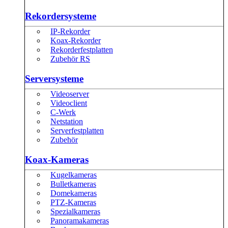
Rekordersysteme
IP-Rekorder
Koax-Rekorder
Rekorderfestplatten
Zubehör RS
Serversysteme
Videoserver
Videoclient
C-Werk
Netstation
Serverfestplatten
Zubehör
Koax-Kameras
Kugelkameras
Bulletkameras
Domekameras
PTZ-Kameras
Spezialkameras
Panoramakameras