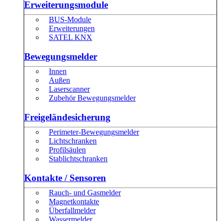
Erweiterungsmodule
BUS-Module
Erweiterungen
SATEL KNX
Bewegungsmelder
Innen
Außen
Laserscanner
Zubehör Bewegungsmelder
Freigeländesicherung
Perimeter-Bewegungsmelder
Lichtschranken
Profilsäulen
Stablichtschranken
Kontakte / Sensoren
Rauch- und Gasmelder
Magnetkontakte
Überfallmelder
Wassermelder