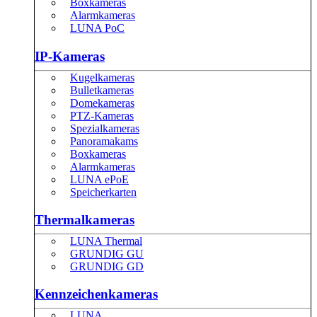
Boxkameras
Alarmkameras
LUNA PoC
IP-Kameras
Kugelkameras
Bulletkameras
Domekameras
PTZ-Kameras
Spezialkameras
Panoramakams
Boxkameras
Alarmkameras
LUNA ePoE
Speicherkarten
Thermalkameras
LUNA Thermal
GRUNDIG GU
GRUNDIG GD
Kennzeichenkameras
LUNA