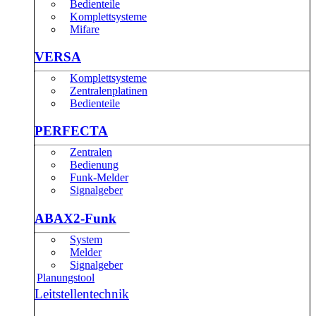
Bedienteile
Komplettsysteme
Mifare
VERSA
Komplettsysteme
Zentralenplatinen
Bedienteile
PERFECTA
Zentralen
Bedienung
Funk-Melder
Signalgeber
ABAX2-Funk
System
Melder
Signalgeber
Planungstool
Leitstellentechnik